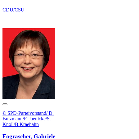
CDU/CSU
© SPD-Parteivorstand/ D.
Butzmann/F. Jaenicke/S.
Knoll/B.Kraehahn
Fograscher, Gabriele