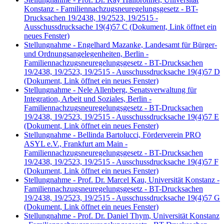
Konstanz - Familiennachzugsneuregelungsgesetz - BT-
Drucksachen 19/2438, 19/2523, 19/2515 -
Ausschussdrucksache 19(4)57 C
(Dokument, Link öffnet ein
neues Fenster)
Stellungnahme - Engelhard Mazanke, Landesamt für Bürger-
und Ordnungsangelegenheiten, Berlin -
Familiennachzugsneuregelungsgesetz - BT-Drucksachen
19/2438, 19/2523, 19/2515 - Ausschussdrucksache 19(4)57 D
(Dokument, Link öffnet ein neues Fenster)
Stellungnahme - Nele Allenberg, Senatsverwaltung für
Integration, Arbeit und Soziales, Berlin -
Familiennachzugsneuregelungsgesetz - BT-Drucksachen
19/2438, 19/2523, 19/2515 - Ausschussdrucksache 19(4)57 E
(Dokument, Link öffnet ein neues Fenster)
Stellungnahme - Bellinda Bartolucci, Förderverein PRO
ASYL e.V., Frankfurt am Main -
Familiennachzugsneuregelungsgesetz - BT-Drucksachen
19/2438, 19/2523, 19/2515 - Ausschussdrucksache 19(4)57 F
(Dokument, Link öffnet ein neues Fenster)
Stellungnahme - Prof. Dr. Marcel Kau, Universität Konstanz -
Familiennachzugsneuregelungsgesetz - BT-Drucksachen
19/2438, 19/2523, 19/2515 - Ausschussdrucksache 19(4)57 G
(Dokument, Link öffnet ein neues Fenster)
Stellungnahme - Prof. Dr. Daniel Thym, Universität Konstanz