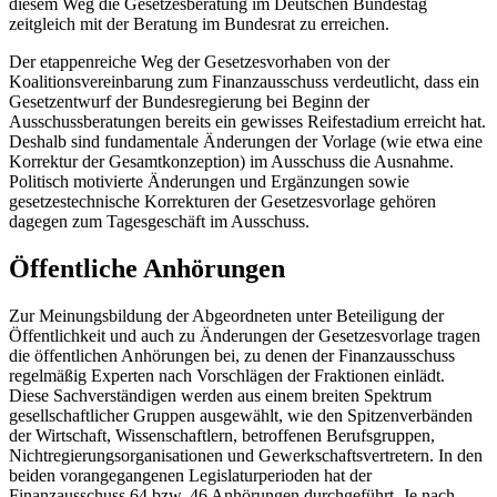
diesem Weg die Gesetzesberatung im Deutschen Bundestag
zeitgleich mit der Beratung im Bundesrat zu erreichen.
Der etappenreiche Weg der Gesetzesvorhaben von der
Koalitionsvereinbarung zum Finanzausschuss verdeutlicht, dass ein
Gesetzentwurf der Bundesregierung bei Beginn der
Ausschussberatungen bereits ein gewisses Reifestadium erreicht hat.
Deshalb sind fundamentale Änderungen der Vorlage (wie etwa eine
Korrektur der Gesamtkonzeption) im Ausschuss die Ausnahme.
Politisch motivierte Änderungen und Ergänzungen sowie
gesetzestechnische Korrekturen der Gesetzesvorlage gehören
dagegen zum Tagesgeschäft im Ausschuss.
Öffentliche Anhörungen
Zur Meinungsbildung der Abgeordneten unter Beteiligung der
Öffentlichkeit und auch zu Änderungen der Gesetzesvorlage tragen
die öffentlichen Anhörungen bei, zu denen der Finanzausschuss
regelmäßig Experten nach Vorschlägen der Fraktionen einlädt.
Diese Sachverständigen werden aus einem breiten Spektrum
gesellschaftlicher Gruppen ausgewählt, wie den Spitzenverbänden
der Wirtschaft, Wissenschaftlern, betroffenen Berufsgruppen,
Nichtregierungsorganisationen und Gewerkschaftsvertretern. In den
beiden vorangegangenen Legislaturperioden hat der
Finanzausschuss 64 bzw. 46 Anhörungen durchgeführt. Je nach