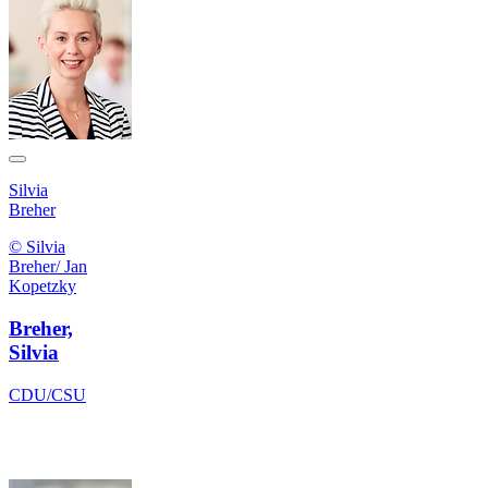
Silvia
Breher
© Silvia
Breher/ Jan
Kopetzky
Breher,
Silvia
CDU/CSU