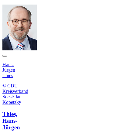
Hans-
Jürgen
Thies
© CDU
Kreisverband
Soest/ Jan
Kopetzky
Thies,
Hans-
Jürgen