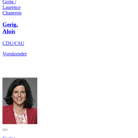
Gerig /
Laurence
Chaperon
Gerig,
Alois
CDU/CSU
Vorsitzender