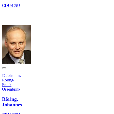
CDU/CSU
© Johannes
Röring/
Frank
Ossenbrink
Röring,
Johannes