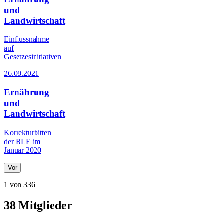
und
Landwirtschaft
Einflussnahme
auf
Gesetzesinitiativen
26.08.2021
Ernährung
und
Landwirtschaft
Korrekturbitten
der BLE im
Januar 2020
Vor
1 von 336
38
Mitglieder