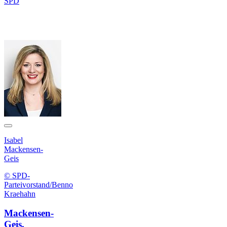
SPD
Isabel
Mackensen-
Geis
© SPD-
Parteivorstand/Benno
Kraehahn
Mackensen-
Geis,