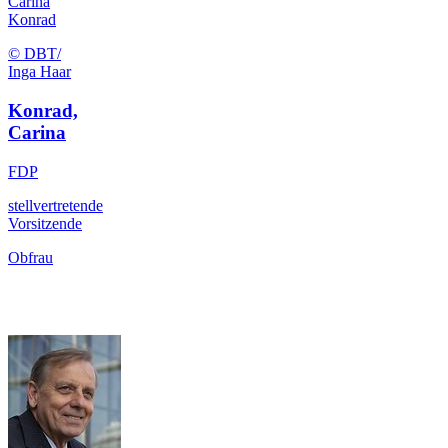
Carina
Konrad
© DBT/
Inga Haar
Konrad,
Carina
FDP
stellvertretende
Vorsitzende
Obfrau