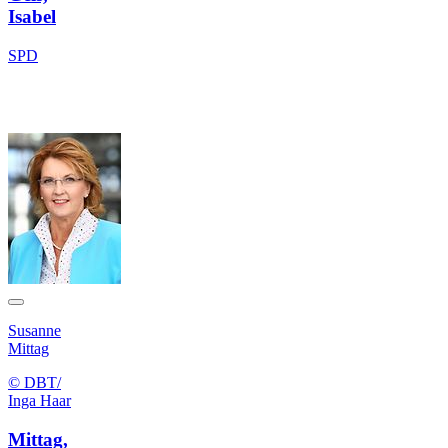
Isabel
SPD
Susanne
Mittag
© DBT/
Inga Haar
Mittag,