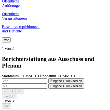
Öffentliche
Anhörungen
Öffentliche
Veranstaltungen
Beschlussempfehlungen
und Berichte
Vor
1 von 2
Berichterstattung aus Ausschuss und
Plenum
Startdatum TT.MM.JJJJ
Enddatum TT.MM.JJJJ
Eingabe zurücksetzen
Eingabe zurücksetzen
Zurück
Vor
'zurück'
1
von
3
'vor'