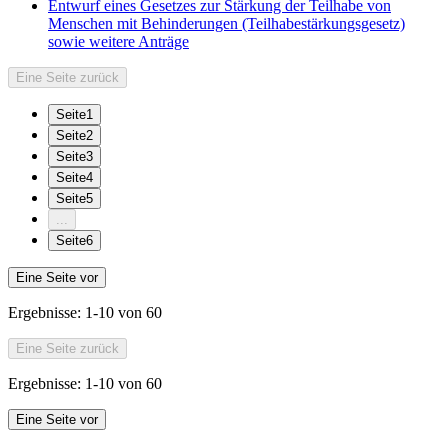
Entwurf eines Gesetzes zur Stärkung der Teilhabe von
Menschen mit Behinderungen (Teilhabestärkungsgesetz)
sowie weitere Anträge
Eine Seite zurück
Seite
1
Seite
2
Seite
3
Seite
4
Seite
5
...
Seite
6
Eine Seite vor
Ergebnisse:
1-10 von 60
Eine Seite zurück
Ergebnisse:
1-10 von 60
Eine Seite vor