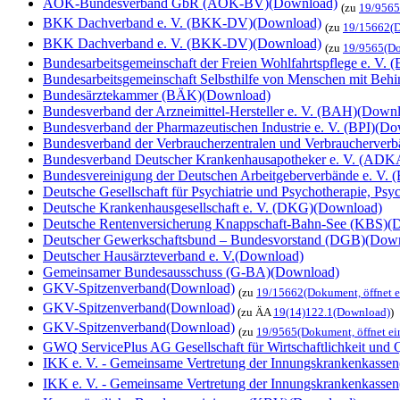
AOK-Bundesverband GbR (AOK-BV)
(Download)
(zu
19/9565
BKK Dachverband e. V. (BKK-DV)
(Download)
(zu
19/15662
(
BKK Dachverband e. V. (BKK-DV)
(Download)
(zu
19/9565
(Do
Bundesarbeitsgemeinschaft der Freien Wohlfahrtspflege e. V
Bundesarbeitsgemeinschaft Selbsthilfe von Menschen mit Be
Bundesärztekammer (BÄK)
(Download)
Bundesverband der Arzneimittel-Hersteller e. V. (BAH)
(Downl
Bundesverband der Pharmazeutischen Industrie e. V. (BPI)
(Do
Bundesverband der Verbraucherzentralen und Verbraucherverbä
Bundesverband Deutscher Krankenhausapotheker e. V. (ADK
Bundesvereinigung der Deutschen Arbeitgeberverbände e. V.
Deutsche Gesellschaft für Psychiatrie und Psychotherapie, P
Deutsche Krankenhausgesellschaft e. V. (DKG)
(Download)
Deutsche Rentenversicherung Knappschaft-Bahn-See (KBS)
(
Deutscher Gewerkschaftsbund – Bundesvorstand (DGB)
(Down
Deutscher Hausärzteverband e. V.
(Download)
Gemeinsamer Bundesausschuss (G-BA)
(Download)
GKV-Spitzenverband
(Download)
(zu
19/15662
(Dokument, öffnet e
GKV-Spitzenverband
(Download)
(zu ÄA
19(14)122.1
(Download)
)
GKV-Spitzenverband
(Download)
(zu
19/9565
(Dokument, öffnet ei
GWQ ServicePlus AG Gesellschaft für Wirtschaftlichkeit und 
IKK e. V. - Gemeinsame Vertretung der Innungskrankenkassen
IKK e. V. - Gemeinsame Vertretung der Innungskrankenkassen