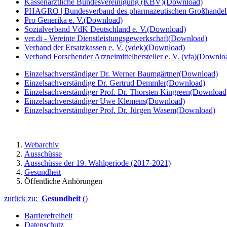
Kassenärztliche Bundesvereinigung (KBV)
(Download)
PHAGRO | Bundesverband des pharmazeutischen Großhandels
Pro Generika e. V.
(Download)
Sozialverband VdK Deutschland e. V.
(Download)
ver.di - Vereinte Dienstleistungsgewerkschaft
(Download)
Verband der Ersatzkassen e. V. (vdek)
(Download)
Verband Forschender Arzneimittelhersteller e. V. (vfa)
(Downlo
Einzelsachverständiger Dr. Werner Baumgärtner
(Download)
Einzelsachverständige Dr. Gertrud Demmler
(Download)
Einzelsachverständiger Prof. Dr. Thorsten Kingreen
(Download
Einzelsachverständiger Uwe Klemens
(Download)
Einzelsachverständiger Prof. Dr. Jürgen Wasem
(Download)
Webarchiv
Ausschüsse
Ausschüsse der 19. Wahlperiode (2017-2021)
Gesundheit
Öffentliche Anhörungen
zurück zu:
Gesundheit
()
Barrierefreiheit
Datenschutz