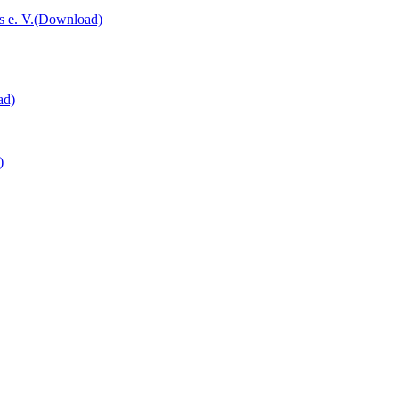
 e. V.
(Download)
ad)
)