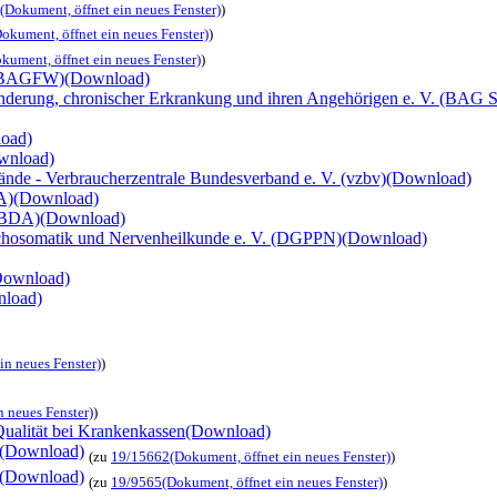
(Dokument, öffnet ein neues Fenster)
)
Dokument, öffnet ein neues Fenster)
)
kument, öffnet ein neues Fenster)
)
. (BAGFW)
(Download)
hinderung, chronischer Erkrankung und ihren Angehörigen e. V. (B
oad)
wnload)
nde - Verbraucherzentrale Bundesverband e. V. (vzbv)
(Download)
A)
(Download)
 (BDA)
(Download)
sychosomatik und Nervenheilkunde e. V. (DGPPN)
(Download)
Download)
load)
in neues Fenster)
)
n neues Fenster)
)
Qualität bei Krankenkassen
(Download)
(Download)
(zu
19/15662
(Dokument, öffnet ein neues Fenster)
)
(Download)
(zu
19/9565
(Dokument, öffnet ein neues Fenster)
)