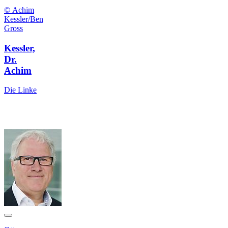
© Achim
Kessler/Ben
Gross
Kessler,
Dr.
Achim
Die Linke