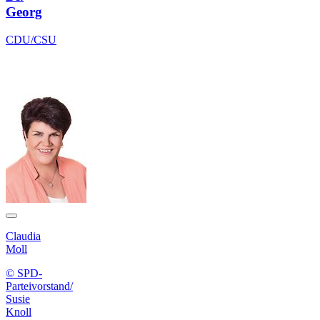
Georg
CDU/CSU
Claudia
Moll
© SPD-
Parteivorstand/
Susie
Knoll