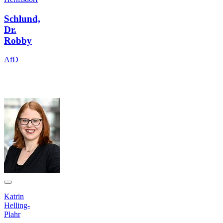
Schlund,
Dr.
Robby
AfD
Katrin
Helling-
Plahr