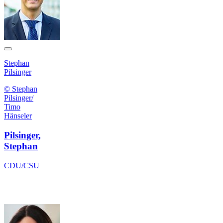
Stephan
Pilsinger
© Stephan
Pilsinger/
Timo
Hänseler
Pilsinger,
Stephan
CDU/CSU