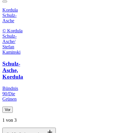
Kordula
Schulz-
Asche
© Kordula
Schulz-
Asche/
Stefan
Kaminski
Schulz-
Asche,
Kordula
Bündnis
90/Die
Grünen
Vor
1 von 3