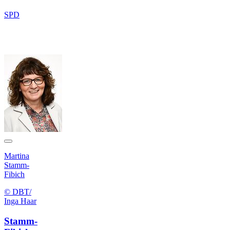
SPD
Martina
Stamm-
Fibich
© DBT/
Inga Haar
Stamm-