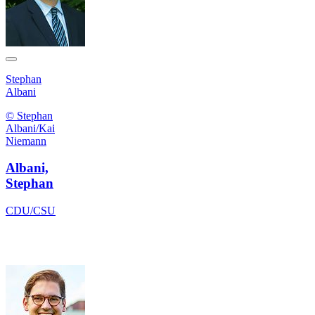
Stephan
Albani
© Stephan
Albani/Kai
Niemann
Albani,
Stephan
CDU/CSU