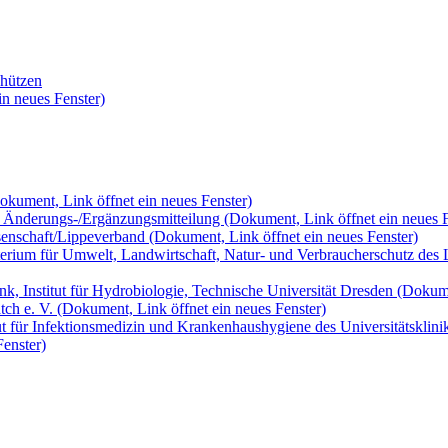
chützen
in neues Fenster)
okument, Link öffnet ein neues Fenster)
 1. Änderungs-/Ergänzungsmitteilung
(Dokument, Link öffnet ein neues F
senschaft/Lippeverband
(Dokument, Link öffnet ein neues Fenster)
isterium für Umwelt, Landwirtschaft, Natur- und Verbraucherschutz de
k, Institut für Hydrobiologie, Technische Universität Dresden
(Dokume
tch e. V.
(Dokument, Link öffnet ein neues Fenster)
itut für Infektionsmedizin und Krankenhaushygiene des Universitätskli
Fenster)