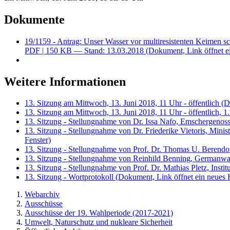
Dokumente
19/1159 - Antrag: Unser Wasser vor multiresistenten Keimen s
PDF
| 150 KB — Stand: 13.03.2018
(Dokument, Link öffnet e
Weitere Informationen
13. Sitzung am Mittwoch, 13. Juni 2018, 11 Uhr - öffentlich
(D
13. Sitzung am Mittwoch, 13. Juni 2018, 11 Uhr - öffentlich,
13. Sitzung - Stellungnahme von Dr. Issa Nafo, Emschergenos
13. Sitzung - Stellungnahme von Dr. Friederike Vietoris, Min
Fenster)
13. Sitzung - Stellungnahme von Prof. Dr. Thomas U. Berendon
13. Sitzung - Stellungnahme von Reinhild Benning, Germanwa
13. Sitzung - Stellungnahme von Prof. Dr. Mathias Pletz, Inst
13. Sitzung - Wortprotokoll
(Dokument, Link öffnet ein neues 
Webarchiv
Ausschüsse
Ausschüsse der 19. Wahlperiode (2017-2021)
Umwelt, Naturschutz und nukleare Sicherheit