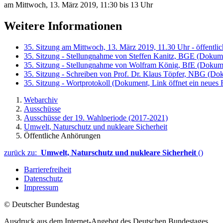
am Mittwoch, 13. März 2019, 11:30 bis 13 Uhr
Weitere Informationen
35. Sitzung am Mittwoch, 13. März 2019, 11.30 Uhr - öffentli
35. Sitzung - Stellungnahme von Steffen Kanitz, BGE
(Dokumen
35. Sitzung - Stellungnahme von Wolfram König, BfE
(Dokume
35. Sitzung - Schreiben von Prof. Dr. Klaus Töpfer, NBG
(Dok
35. Sitzung - Wortprotokoll
(Dokument, Link öffnet ein neues 
Webarchiv
Ausschüsse
Ausschüsse der 19. Wahlperiode (2017-2021)
Umwelt, Naturschutz und nukleare Sicherheit
Öffentliche Anhörungen
zurück zu:
Umwelt, Naturschutz und nukleare Sicherheit
()
Barrierefreiheit
Datenschutz
Impressum
© Deutscher Bundestag
Ausdruck aus dem Internet-Angebot des Deutschen Bundestages