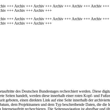
chiv +++ Archiv +++ Archiv +++ Archiv +++ Archiv +++ Archiv +++
chiv +++ Archiv +++ Archiv +++
chiv +++ Archiv +++ Archiv +++ Archiv +++ Archiv +++ Archiv +++
chiv +++ Archiv +++ Archiv +++
auftritte des Deutschen Bundestages recherchiert werden. Diese digit
te Seiten handelt, werden diese innerhalb einer roten Kopf- und Fußzei
t geboten, einen direkten Link auf eine Seite innerhalb der archiviert
 Datum, dem Projektnamen und dem Typ beschreibende Daten, die die Id
n Internetauftritt recherchieren. Die Seitennavigation ist abrufbar und