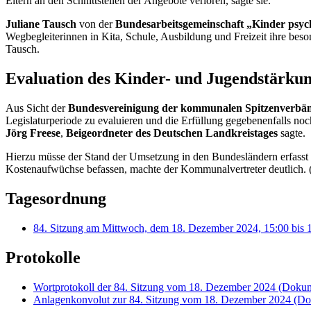
Eltern an den Schnittstellen der Angebote verloren, sagte sie.
Juliane Tausch
von der
Bundesarbeitsgemeinschaft „Kinder psych
Wegbegleiterinnen in Kita, Schule, Ausbildung und Freizeit ihre beso
Tausch.
Evaluation des Kinder- und Jugendstärkun
Aus Sicht der
Bundesvereinigung der kommunalen Spitzenverbä
Legislaturperiode zu evaluieren und die Erfüllung gegebenenfalls n
Jörg Freese
,
Beigeordneter des Deutschen Landkreistages
sagte.
Hierzu müsse der Stand der Umsetzung in den Bundesländern erfasst w
Kostenaufwüchse befassen, machte der Kommunalvertreter deutlich. 
Tagesordnung
84. Sitzung am Mittwoch, dem 18. Dezember 2024, 15:00 bis 1
Protokolle
Wortprotokoll der 84. Sitzung vom 18. Dezember 2024
(Dokume
Anlagenkonvolut zur 84. Sitzung vom 18. Dezember 2024
(Do