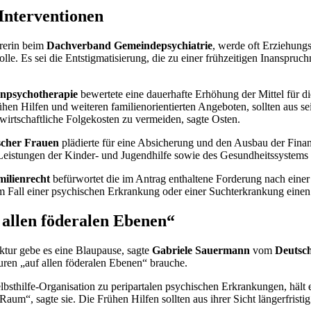
Interventionen
hrerin beim
Dachverband Gemeindepsychiatrie
, werde oft Erziehung
nrolle. Es sei die Entstigmatisierung, die zu einer frühzeitigen Inansp
enpsychotherapie
bewertete eine dauerhafte Erhöhung der Mittel für d
en Hilfen und weiteren familienorientierten Angeboten, sollten aus se
 wirtschaftliche Folgekosten zu vermeiden, sagte Osten.
ischer Frauen
plädierte für eine Absicherung und den Ausbau der Fina
eistungen der Kinder- und Jugendhilfe sowie des Gesundheitssystems d
milienrecht
befürwortet die im Antrag enthaltene Forderung nach einer
im Fall einer psychischen Erkrankung oder einer Suchterkrankung einen
allen föderalen Ebenen“
uktur gebe es eine Blaupause, sagte
Gabriele Sauermann
vom
Deutsch
uren „auf allen föderalen Ebenen“ brauche.
lbsthilfe-Organisation zu peripartalen psychischen Erkrankungen, häl
aum“, sagte sie. Die Frühen Hilfen sollten aus ihrer Sicht längerfristi