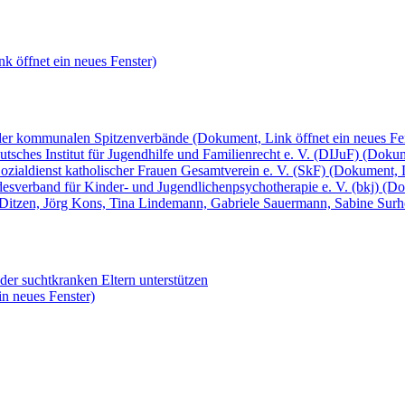
k öffnet ein neues Fenster)
 der kommunalen Spitzenverbände
(Dokument, Link öffnet ein neues Fe
sches Institut für Jugendhilfe und Familienrecht e. V. (DIJuF)
(Dokume
ozialdienst katholischer Frauen Gesamtverein e. V. (SkF)
(Dokument, L
esverband für Kinder- und Jugendlichenpsychotherapie e. V. (bkj)
(Do
e Ditzen, Jörg Kons, Tina Lindemann, Gabriele Sauermann, Sabine Surh
der suchtkranken Eltern unterstützen
in neues Fenster)