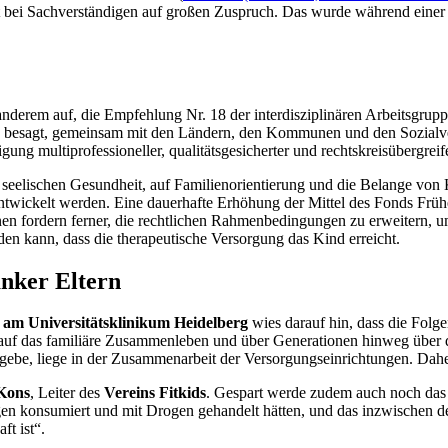
ßt bei Sachverständigen auf großen Zuspruch. Das wurde während eine
nderem auf, die Empfehlung Nr. 18 der interdisziplinären Arbeitsgrup
g besagt, gemeinsam mit den Ländern, den Kommunen und den Sozialv
g multiprofessioneller, qualitätsgesicherter und rechtskreisübergreifen
 seelischen Gesundheit, auf Familienorientierung und die Belange von 
ntwickelt werden. Eine dauerhafte Erhöhung der Mittel des Fonds Frühe
nen fordern ferner, die rechtlichen Rahmenbedingungen zu erweitern, u
den kann, dass die therapeutische Versorgung das Kind erreicht.
anker Eltern
e am Universitätsklinikum Heidelberg
wies darauf hin, dass die Folg
ar auf das familiäre Zusammenleben und über Generationen hinweg über 
 es gebe, liege in der Zusammenarbeit der Versorgungseinrichtungen. Da
Kons
, Leiter des
Vereins Fitkids
. Gespart werde zudem auch noch das 
gen konsumiert und mit Drogen gehandelt hätten, und das inzwischen 
ft ist“.