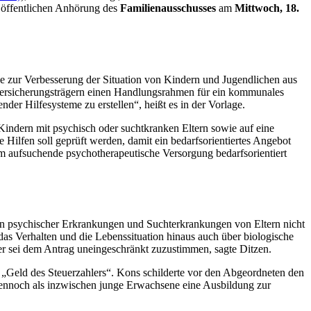
r öffentlichen Anhörung des
Familienausschusses
am
Mittwoch, 18.
pe zur Verbesserung der Situation von Kindern und Jugendlichen aus
ersicherungsträgern einen Handlungsrahmen für ein kommunales
der Hilfesysteme zu erstellen“, heißt es in der Vorlage.
Kindern mit psychisch oder suchtkranken Eltern sowie auf eine
 Hilfen soll geprüft werden, damit ein bedarfsorientiertes Angebot
m aufsuchende psychotherapeutische Versorgung bedarfsorientiert
en psychischer Erkrankungen und Suchterkrankungen von Eltern nicht
das Verhalten und die Lebenssituation hinaus auch über biologische
her sei dem Antrag uneingeschränkt zuzustimmen, sagte Ditzen.
„Geld des Steuerzahlers“. Kons schilderte vor den Abgeordneten den
dennoch als inzwischen junge Erwachsene eine Ausbildung zur