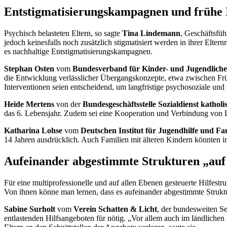
Entstigmatisierungskampagnen und frühe 
Psychisch belasteten Eltern, so sagte
Tina Lindemann
, Geschäftsfü
jedoch keinesfalls noch zusätzlich stigmatisiert werden in ihrer Elter
es nachhaltige Entstigmatisierungskampagnen.
Stephan Osten
vom
Bundesverband für Kinder- und Jugendlich
die Entwicklung verlässlicher Übergangskonzepte, etwa zwischen Früh
Interventionen seien entscheidend, um langfristige psychosoziale und
Heide Mertens
von der
Bundesgeschäftsstelle Sozialdienst kathol
das 6. Lebensjahr. Zudem sei eine Kooperation und Verbindung von L
Katharina Lohse
vom
Deutschen Institut für Jugendhilfe und Fa
14 Jahren ausdrücklich. Auch Familien mit älteren Kindern könnten 
Aufeinander abgestimmte Strukturen „auf 
Für eine multiprofessionelle und auf allen Ebenen gesteuerte Hilfestr
Von ihnen könne man lernen, dass es aufeinander abgestimmte Strukt
Sabine Surholt
vom
Verein Schatten & Licht
, der bundesweiten Se
entlastenden Hilfsangeboten für nötig. „Vor allem auch im ländlichen R