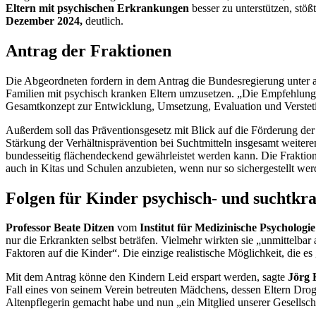
Eltern mit psychischen Erkrankungen
besser zu unterstützen, stö
Dezember 2024,
deutlich.
Antrag der Fraktionen
Die Abgeordneten fordern in dem Antrag die Bundesregierung unter a
Familien mit psychisch kranken Eltern umzusetzen. „Die Empfehlun
Gesamtkonzept zur Entwicklung, Umsetzung, Evaluation und Verstetigun
Außerdem soll das Präventionsgesetz mit Blick auf die Förderung der
Stärkung der Verhältnisprävention bei Suchtmitteln insgesamt weitere
bundesseitig flächendeckend gewährleistet werden kann. Die Fraktio
auch in Kitas und Schulen anzubieten, wenn nur so sichergestellt wer
Folgen für Kinder psychisch- und suchtkr
Professor Beate Ditzen
vom
Institut für Medizinische Psychologi
nur die Erkrankten selbst beträfen. Vielmehr wirkten sie „unmittelb
Faktoren auf die Kinder“. Die einzige realistische Möglichkeit, die
Mit dem Antrag könne den Kindern Leid erspart werden, sagte
Jörg 
Fall eines von seinem Verein betreuten Mädchens, dessen Eltern Dro
Altenpflegerin gemacht habe und nun „ein Mitglied unserer Gesellscha