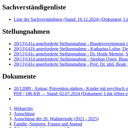
Sachverständigenliste
Liste der Sachverständigen (Stand: 16.12.2024)
(Dokument, Lin
Stellungnahmen
20(13)141a angeforderte Stellungnahme - Bundesvereinigung
20(13)141b angeforderte Stellungnahme - Katharina Lohse, Deut
20(13)141c angeforderte Stellungnahme - Dr. Heide Mertens, S
20(13)141d angeforderte Stellungnahme - Stephan Osten, Bund
20(13)141e angeforderte Stellungnahme - Prof. Dr. phil. Beat
Dokumente
20/12089 - Antrag: Prävention stärken - Kinder mit psychisch o
PDF
| 186 KB — Stand: 02.07.2024
(Dokument, Link öffnet e
Webarchiv
Ausschüsse
Ausschüsse der 20. Wahlperiode (2021 - 2025)
Familie, Senioren, Frauen und Jugend