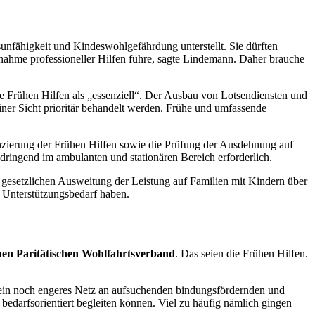
sunfähigkeit und Kindeswohlgefährdung unterstellt. Sie dürften
ruchnahme professioneller Hilfen führe, sagte Lindemann. Daher brauche
ie Frühen Hilfen als „essenziell“. Der Ausbau von Lotsendiensten und
iner Sicht prioritär behandelt werden. Frühe und umfassende
nzierung der Frühen Hilfen sowie die Prüfung der Ausdehnung auf
ringend im ambulanten und stationären Bereich erforderlich.
 gesetzlichen Ausweitung der Leistung auf Familien mit Kindern über
 Unterstützungsbedarf haben.
en Paritätischen Wohlfahrtsverband
. Das seien die Frühen Hilfen.
t ein noch engeres Netz an aufsuchenden bindungsfördernden und
g bedarfsorientiert begleiten können. Viel zu häufig nämlich gingen