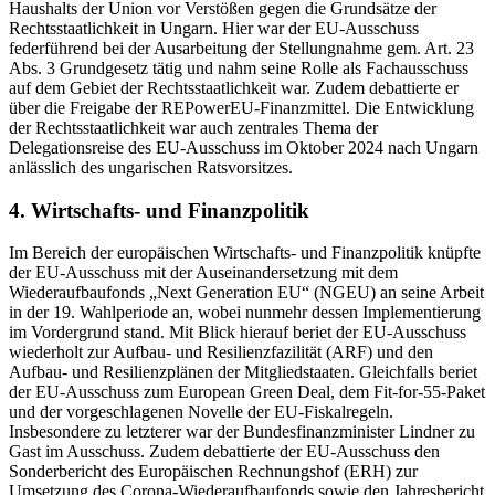
Haushalts der Union vor Verstößen gegen die Grundsätze der
Rechtsstaatlichkeit in Ungarn. Hier war der EU-Ausschuss
federführend bei der Ausarbeitung der Stellungnahme gem. Art. 23
Abs. 3 Grundgesetz tätig und nahm seine Rolle als Fachausschuss
auf dem Gebiet der Rechtsstaatlichkeit war. Zudem debattierte er
über die Freigabe der
REPowerEU
-Finanzmittel. Die Entwicklung
der Rechtsstaatlichkeit war auch zentrales Thema der
Delegationsreise des EU-Ausschuss im Oktober 2024 nach Ungarn
anlässlich des ungarischen Ratsvorsitzes.
4. Wirtschafts- und Finanzpolitik
Im Bereich der europäischen Wirtschafts- und Finanzpolitik knüpfte
der EU-Ausschuss mit der Auseinandersetzung mit dem
Wiederaufbaufonds „Next Generation EU“ (NGEU) an seine Arbeit
in der 19. Wahlperiode an, wobei nunmehr dessen Implementierung
im Vordergrund stand. Mit Blick hierauf beriet der EU-Ausschuss
wiederholt zur Aufbau- und Resilienzfazilität (ARF) und den
Aufbau- und Resilienzplänen der Mitgliedstaaten. Gleichfalls beriet
der EU-Ausschuss zum European Green Deal, dem Fit-for-55-Paket
und der vorgeschlagenen Novelle der EU-Fiskalregeln.
Insbesondere zu letzterer war der Bundesfinanzminister Lindner zu
Gast im Ausschuss. Zudem debattierte der EU-Ausschuss den
Sonderbericht des Europäischen Rechnungshof (ERH) zur
Umsetzung des Corona-Wiederaufbaufonds sowie den Jahresbericht