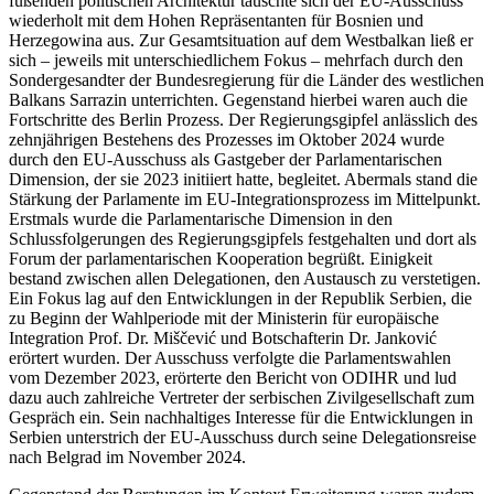
fußenden politischen Architektur tauschte sich der EU-Ausschuss
wiederholt mit dem Hohen Repräsentanten für Bosnien und
Herzegowina aus. Zur Gesamtsituation auf dem Westbalkan ließ er
sich – jeweils mit unterschiedlichem Fokus – mehrfach durch den
Sondergesandter der Bundesregierung für die Länder des westlichen
Balkans Sarrazin unterrichten. Gegenstand hierbei waren auch die
Fortschritte des Berlin Prozess. Der Regierungsgipfel anlässlich des
zehnjährigen Bestehens des Prozesses im Oktober 2024 wurde
durch den EU-Ausschuss als Gastgeber der Parlamentarischen
Dimension, der sie 2023 initiiert hatte, begleitet. Abermals stand die
Stärkung der Parlamente im EU-Integrationsprozess im Mittelpunkt.
Erstmals wurde die Parlamentarische Dimension in den
Schlussfolgerungen des Regierungsgipfels festgehalten und dort als
Forum der parlamentarischen Kooperation begrüßt. Einigkeit
bestand zwischen allen Delegationen, den Austausch zu verstetigen.
Ein Fokus lag auf den Entwicklungen in der Republik Serbien, die
zu Beginn der Wahlperiode mit der Ministerin für europäische
Integration Prof. Dr. Miščević und Botschafterin Dr. Janković
erörtert wurden. Der Ausschuss verfolgte die Parlamentswahlen
vom Dezember 2023, erörterte den Bericht von ODIHR und lud
dazu auch zahlreiche Vertreter der serbischen Zivilgesellschaft zum
Gespräch ein. Sein nachhaltiges Interesse für die Entwicklungen in
Serbien unterstrich der EU-Ausschuss durch seine Delegationsreise
nach Belgrad im November 2024.