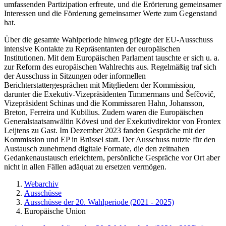
umfassenden Partizipation erfreute, und die Erörterung gemeinsamer
Interessen und die Förderung gemeinsamer Werte zum Gegenstand
hat.
Über die gesamte Wahlperiode hinweg pflegte der EU-Ausschuss
intensive Kontakte zu Repräsentanten der europäischen
Institutionen. Mit dem Europäischen Parlament tauschte er sich u. a.
zur Reform des europäischen Wahlrechts aus. Regelmäßig traf sich
der Ausschuss in Sitzungen oder informellen
Berichterstattergesprächen mit Mitgliedern der Kommission,
darunter die Exekutiv-Vizepräsidenten Timmermans und Šefčovič,
Vizepräsident Schinas und die Kommissaren Hahn, Johansson,
Breton, Ferreira und Kubilius. Zudem waren die Europäischen
Generalstaatsanwältin Kövesi und der Exekutivdirektor von Frontex
Leijtens zu Gast. Im Dezember 2023 fanden Gespräche mit der
Kommission und EP in Brüssel statt. Der Ausschuss nutzte für den
Austausch zunehmend digitale Formate, die den zeitnahen
Gedankenaustausch erleichtern, persönliche Gespräche vor Ort aber
nicht in allen Fällen adäquat zu ersetzen vermögen.
Webarchiv
Ausschüsse
Ausschüsse der 20. Wahlperiode (2021 - 2025)
Europäische Union