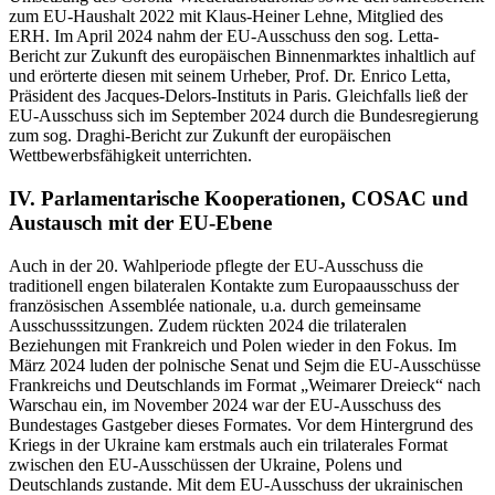
zum EU-Haushalt 2022 mit Klaus-Heiner Lehne, Mitglied des
ERH. Im April 2024 nahm der EU-Ausschuss den sog. Letta-
Bericht zur Zukunft des europäischen Binnenmarktes inhaltlich auf
und erörterte diesen mit seinem Urheber, Prof. Dr. Enrico Letta,
Präsident des
Jacques-Delors
-Instituts in Paris. Gleichfalls ließ der
EU-Ausschuss sich im September 2024 durch die Bundesregierung
zum sog. Draghi-Bericht zur Zukunft der europäischen
Wettbewerbsfähigkeit unterrichten.
IV. Parlamentarische Kooperationen, COSAC und
Austausch mit der EU-Ebene
Auch in der 20. Wahlperiode pflegte der EU-Ausschuss die
traditionell engen bilateralen Kontakte zum Europaausschuss der
französischen
Assemblée nationale
, u.a. durch gemeinsame
Ausschusssitzungen. Zudem rückten 2024 die trilateralen
Beziehungen mit Frankreich und Polen wieder in den Fokus. Im
März 2024 luden der polnische Senat und Sejm die EU-Ausschüsse
Frankreichs und Deutschlands im Format „Weimarer Dreieck“ nach
Warschau ein, im November 2024 war der EU-Ausschuss des
Bundestages Gastgeber dieses Formates. Vor dem Hintergrund des
Kriegs in der Ukraine kam erstmals auch ein trilaterales Format
zwischen den EU-Ausschüssen der Ukraine, Polens und
Deutschlands zustande. Mit dem EU-Ausschuss der ukrainischen