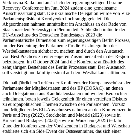
Verkhovna Rada fand anlässlich der regierungsseitigen Ukraine
Recovery Conference im Juni 2024 zudem eine gemeinsame
Ausschusssitzung statt. Die ukrainische Delegation wurde von Vize-
Parlamentspräsident Korniyenko hochrangig geleitet. Die
Abgeordneten nahmen unmittelbar im Anschluss an der Rede von
Staatspräsident Selenskyj im Plenum teil. Schließlich initiierte der
EU-Ausschuss des Deutschen Bundestages 2023 die
Parlamentarische Dimension zum regierungsseitigen Berlin Prozess,
um der Bedeutung der Parlamente für die EU-Integration der
Westbalkanstaaten sichtbar zu machen und durch den Austausch
von
Best Practices
zu einer engeren Zusammenarbeit in der Region
beizutragen. Im Oktober 2024 fand die Konferenz anlässlich des
zehnjährigen Bestehens des Berlin Prozesses statt. Der Austausch
soll verstetigt und künftig erstmal auf dem Westbalkan stattfinden.
Die halbjährlichen Treffen der Konferenz der Europaausschüsse der
Parlamente der Mitgliedstaaten und des EP (COSAC), an denen
auch Delegationen aus Kandidatenstaaten und weitere Beobachter
teilnahmen, boten jeweils Gelegenheit für einen vertieften Diskurs
zu europapolitischen Themen zwischen den Parlamenten. Vorsitz
und Mitglieder des EU-Ausschusses nahmen an den Konferenzen in
Paris und Prag (2022), Stockholm und Madrid (2023) sowie in
Brüssel und Budapest (2024) sowie in Warschau (2025) teil. Im
Zuge der Konferenzen der Vorsitzenden in Budapest und Warschau
etablierte sich ein Side-Event der Ostseeanrainer, das sich einer