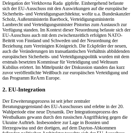
Delegation der Verkhovna Rada gipfelte. Einhergehend befasste
sich der EU-Ausschuss mit den Auswirkungen auf die europäische
Sicherheits- und Verteidigungsarchitektur, wofür u.a. Bundeskanzler
Scholz, Außenministerin Baerbock, Verteidigungsministerin
Lambrecht und Verteidigungsminister Pistorius zum Austausch zur
Verfügung standen. Im Kontext dieser Neuordnung befasste sich der
EU-Ausschuss auch mit dem zwischenzeitlich erfolgten NATO-
Beitritt von Finnland und Schweden und der Neuordnung der
Beziehung zum Vereinigten Königreich. Die Eckpfeiler der neuen,
auch die Veränderungen im transatlantischen Verhältnis abbildenden
europäischen Sicherheits- und Verteidigungspolitik wurden mit dem
erstmals besetzten Kommissar für Verteidigung und Weltraum
Kubilius erörtert. Im Mittelpunkt der Diskussion standen das kurz
zuvor veröffentlichte Weißbuch zur europäischen Verteidigung und
das Programm
ReArm Europe
.
2. EU-Integration
Der Erweiterungsprozess ist seit jeher zentraler
Beratungsgegenstand des EU-Ausschusses und erlebte in der 20.
Wahlperiode eine neue Dynamik. Der Integrationsprozess des
Westbalkans gewann durch den russischen Angriffskrieg gegen die
Ukraine Auftrieb. Insbesondere zur Lage in Bosnien und
Herzegowina und der dortigen, auf dem
Dayton
-Abkommen