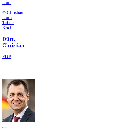
Dürr
© Christian
Dürr/
Tobias
Koch
Dürr,
Christian
FDP