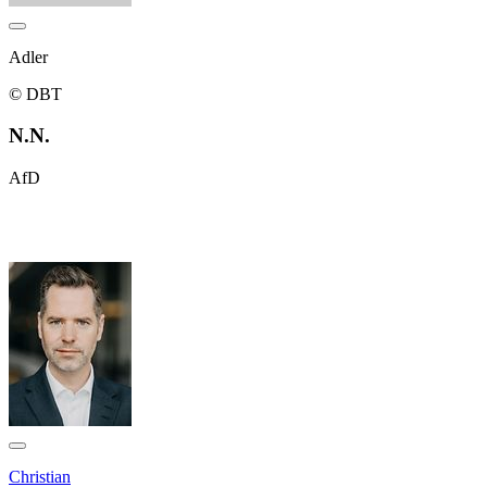
Adler
© DBT
N.N.
AfD
Christian