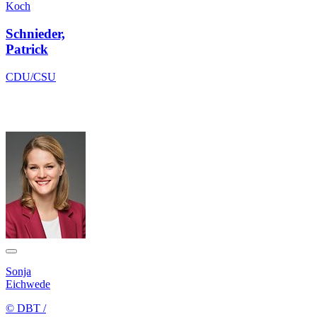
Koch
Schnieder,
Patrick
CDU/CSU
Sonja
Eichwede
© DBT /