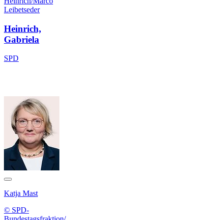
Heinrich/Marco
Leibetseder
Heinrich,
Gabriela
SPD
Katja Mast
© SPD-
Bundestagsfraktion/