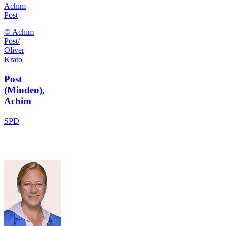
Achim
Post
© Achim
Post/
Oliver
Krato
Post
(Minden),
Achim
SPD