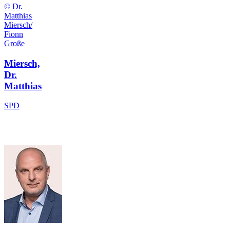
© Dr.
Matthias
Miersch/
Fionn
Große
Miersch,
Dr.
Matthias
SPD