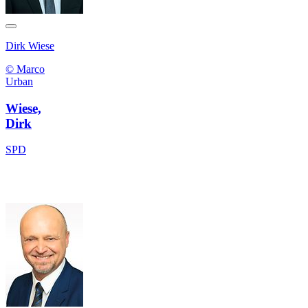
Dirk Wiese
© Marco
Urban
Wiese,
Dirk
SPD