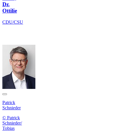
Dr.
Ottilie
CDU/CSU
Patrick
Schnieder
© Patrick
Schnieder/
Tobias