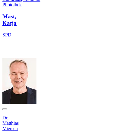
Photothek
Mast,
Katja
SPD
Dr.
Matthias
Miersch