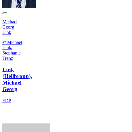
Michael
Georg
Link
© Michael
Link/
Stephanie
Trenz
Link
(Heilbronn),
Michael
Georg
FDP