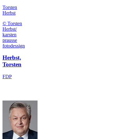
Torsten
Herbst
© Torsten
Herbst/
karsten
prausse
fotodessign
Herbst,
Torsten
FDP