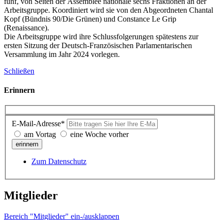
fünf, von Seiten der
Assemblée nationale
sechs Fraktionen an der
Arbeitsgruppe. Koordiniert wird sie von den Abgeordneten Chantal
Kopf (Bündnis 90/Die Grünen) und
Constance Le Grip
(
Renaissance
).
Die Arbeitsgruppe wird ihre Schlussfolgerungen spätestens zur
ersten Sitzung der Deutsch-Französischen Parlamentarischen
Versammlung im Jahr 2024 vorlegen.
Schließen
Erinnern
E-Mail-Adresse*
am Vortag
eine Woche vorher
erinnern
Zum Datenschutz
Mitglieder
Bereich "Mitglieder" ein-/ausklappen