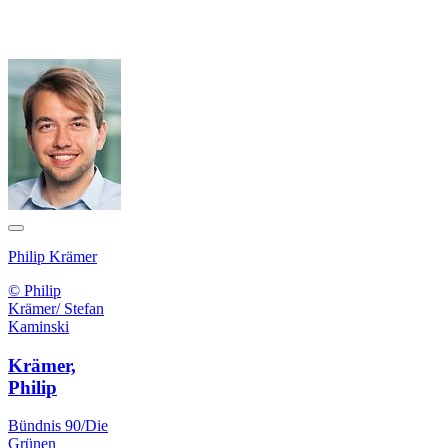
Philip Krämer
© Philip
Krämer/ Stefan
Kaminski
Krämer,
Philip
Bündnis 90/Die
Grünen