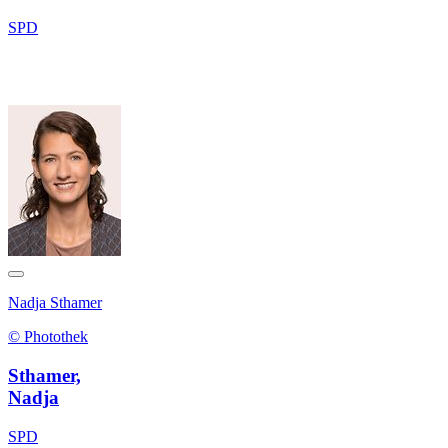
SPD
Nadja Sthamer
© Photothek
Sthamer,
Nadja
SPD