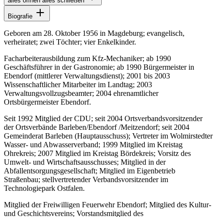
alles öffnen
alles schließen
Biografie
Geboren am 28. Oktober 1956 in Magdeburg; evangelisch,
verheiratet; zwei Töchter; vier Enkelkinder.
Facharbeiterausbildung zum Kfz-Mechaniker; ab 1990
Geschäftsführer in der Gastronomie; ab 1990 Bürgermeister in
Ebendorf (mittlerer Verwaltungsdienst); 2001 bis 2003
Wissenschaftlicher Mitarbeiter im Landtag; 2003
Verwaltungsvollzugsbeamter; 2004 ehrenamtlicher
Ortsbürgermeister Ebendorf.
Seit 1992 Mitglied der CDU; seit 2004 Ortsverbandsvorsitzender
der Ortsverbände Barleben/Ebendorf /Meitzendorf; seit 2004
Gemeinderat Barleben (Hauptausschuss); Vertreter im Wolmirstedter
Wasser- und Abwasserverband; 1999 Mitglied im Kreistag
Ohrekreis; 2007 Mitglied im Kreistag Bördekreis; Vorsitz des
Umwelt- und Wirtschaftsausschusses; Mitglied in der
Abfallentsorgungsgesellschaft; Mitglied im Eigenbetrieb
Straßenbau; stellvertretender Verbandsvorsitzender im
Technologiepark Ostfalen.
Mitglied der Freiwilligen Feuerwehr Ebendorf; Mitglied des Kultur-
und Geschichtsvereins; Vorstandsmitglied des