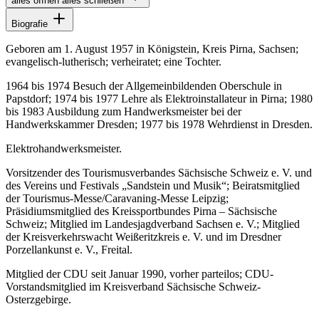
alles öffnen
alles schließen
Biografie
Geboren am 1. August 1957 in Königstein, Kreis Pirna, Sachsen;
evangelisch-lutherisch; verheiratet; eine Tochter.
1964 bis 1974 Besuch der Allgemeinbildenden Oberschule in
Papstdorf; 1974 bis 1977 Lehre als Elektroinstallateur in Pirna; 1980
bis 1983 Ausbildung zum Handwerksmeister bei der
Handwerkskammer Dresden; 1977 bis 1978 Wehrdienst in Dresden.
Elektrohandwerksmeister.
Vorsitzender des Tourismusverbandes Sächsische Schweiz e. V. und
des Vereins und Festivals „Sandstein und Musik“; Beiratsmitglied
der Tourismus-Messe/Caravaning-Messe Leipzig;
Präsidiumsmitglied des Kreissportbundes Pirna – Sächsische
Schweiz; Mitglied im Landesjagdverband Sachsen e. V.; Mitglied
der Kreisverkehrswacht Weißeritzkreis e. V. und im Dresdner
Porzellankunst e. V., Freital.
Mitglied der CDU seit Januar 1990, vorher parteilos; CDU-
Vorstandsmitglied im Kreisverband Sächsische Schweiz-
Osterzgebirge.