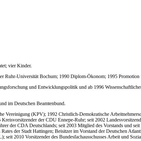
et; vier Kinder.
 der Ruhr-Universität Bochum; 1990 Diplom-Ökonom; 1995 Promotion z
lungsforschung und Entwicklungspolitik und ab 1996 Wissenschaftlicher 
 und im Deutschen Beamtenbund.
he Vereinigung (KPV); 1992 Christlich-Demokratische Arbeitnehmersc
95 Kreisvorsitzender der CDU Ennepe-Ruhr; seit 2002 Landesvorsitzende
hrer der CDA Deutschlands; seit 2003 Mitglied des Vorstands und se
Rates der Stadt Hattingen; Beisitzer im Vorstand der Deutschen Atlant
PL); seit 2010 Vorsitzender des Bundesfachausschusses Arbeit und Sozi