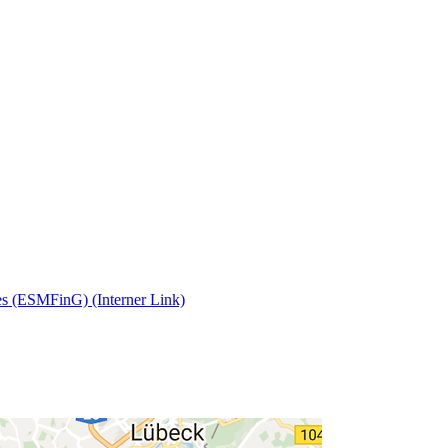
zes (ESMFinG)
(Interner Link)