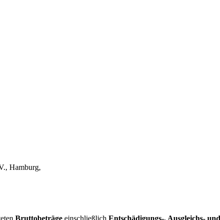
V., Hamburg,
teten
Bruttobeträge
einschließlich
Entschädigungs-, Ausgleichs- und