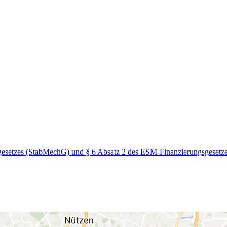
gesetzes (StabMechG) und § 6 Absatz 2 des ESM-Finanzierungsgeset