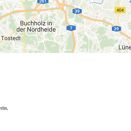
rlin,