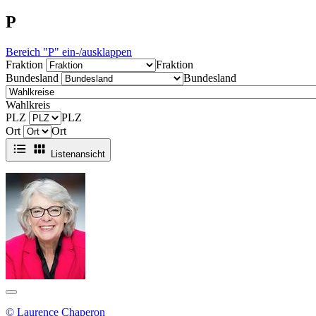
P
Bereich "P" ein-/ausklappen
Fraktion
Fraktion
Bundesland
Bundesland
Wahlkreis
PLZ
PLZ
Ort
Ort
Listenansicht
© Laurence Chaperon