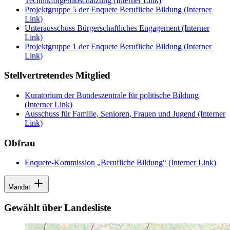
Technikfolgenabschätzung
(Interner Link)
Projektgruppe 5 der Enquete Berufliche Bildung
(Interner
Link)
Unterausschuss Bürgerschaftliches Engagement
(Interner
Link)
Projektgruppe 1 der Enquete Berufliche Bildung
(Interner
Link)
Stellvertretendes Mitglied
Kuratorium der Bundeszentrale für politische Bildung
(Interner Link)
Ausschuss für Familie, Senioren, Frauen und Jugend
(Interner
Link)
Obfrau
Enquete-Kommission „Berufliche Bildung“
(Interner Link)
Mandat
Gewählt über Landesliste