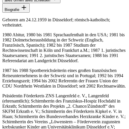
alles öffnen
alles schließen
Biografie
Geboren am 24.12.1959 in Düsseldorf; römisch-katholisch;
verheiratet.
1980 Abitur, 1980 bis 1981 Sprachaufenthalt in den USA; 1981 bis
1982 Dolmetscherausbildung in der Schweiz (Englisch,
Französisch, Spanisch); 1982 bis 1987 Studium der
Rechtswissenschaft in Köln und Frankfurt a.M.; 1987 1. juristisches
Staatsexamen; 1991 2. juristisches Staatsexamen; 1988 bis 1991
Referendariat am Landgericht Düsseldorf.
1987 bis 1988 Sportbereichsleiterin eines großen französischen
Reiseunternehmens in der Schweiz und in Portugal; 1992 bis 1994
Erziehungszeit; 1994 bis 2002 Referentin der Frauen Union der
CDU Nordrhein Westfalen in Düsseldorf; seit 2002 Rechtsanwältin.
Präsidentin Förderkreis ZNS Langenfeld e. V., Langenfeld
(ehrenamtlich); Schirmherrin des Franziskus-Hospiz Hochdahl in
Erkrath; Schirmherrin des Projekts „2. Chance/Zündstoff“ des
SKFM Erkrath e. V.; Schirmherrin des Förderkreis Kipkel e. V. in
Haan; Schirmherrin des Bundesverbandes Herzkranke Kinder e. V.;
Schirmherrin des Vereins „Löwenstern – Förderverein zugunsten
krebskranker Kinder am Universitätsklinikum Düsseldorf e.V;