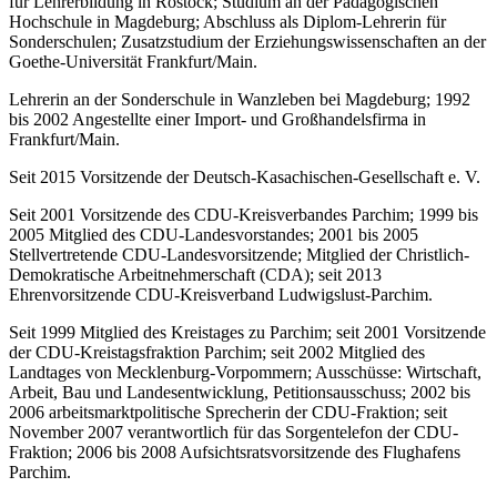
für Lehrerbildung in Rostock; Studium an der Pädagogischen
Hochschule in Magdeburg; Abschluss als Diplom-Lehrerin für
Sonderschulen; Zusatzstudium der Erziehungswissenschaften an der
Goethe-Universität Frankfurt/Main.
Lehrerin an der Sonderschule in Wanzleben bei Magdeburg; 1992
bis 2002 Angestellte einer Import- und Großhandelsfirma in
Frankfurt/Main.
Seit 2015 Vorsitzende der Deutsch-Kasachischen-Gesellschaft e. V.
Seit 2001 Vorsitzende des CDU-Kreisverbandes Parchim; 1999 bis
2005 Mitglied des CDU-Landesvorstandes; 2001 bis 2005
Stellvertretende CDU-Landesvorsitzende; Mitglied der Christlich-
Demokratische Arbeitnehmerschaft (CDA); seit 2013
Ehrenvorsitzende CDU-Kreisverband Ludwigslust-Parchim.
Seit 1999 Mitglied des Kreistages zu Parchim; seit 2001 Vorsitzende
der CDU-Kreistagsfraktion Parchim; seit 2002 Mitglied des
Landtages von Mecklenburg-Vorpommern; Ausschüsse: Wirtschaft,
Arbeit, Bau und Landesentwicklung, Petitionsausschuss; 2002 bis
2006 arbeitsmarktpolitische Sprecherin der CDU-Fraktion; seit
November 2007 verantwortlich für das Sorgentelefon der CDU-
Fraktion; 2006 bis 2008 Aufsichtsratsvorsitzende des Flughafens
Parchim.