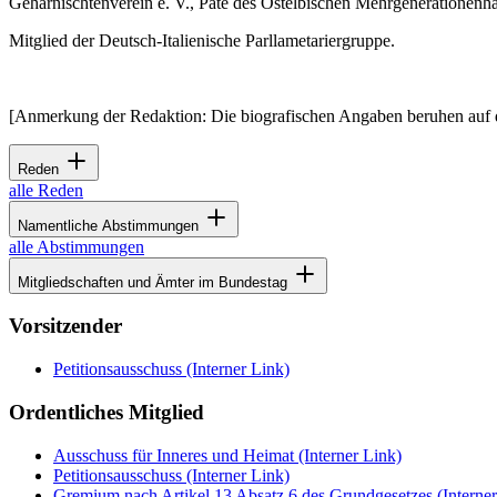
Geharnischtenverein e. V., Pate des Ostelbischen Mehrgenerationenh
Mitglied der Deutsch-Italienische Parllametariergruppe.
[Anmerkung der Redaktion: Die biografischen Angaben beruhen auf 
Reden
alle Reden
Namentliche Abstimmungen
alle Abstimmungen
Mitgliedschaften und Ämter im Bundestag
Vorsitzender
Petitionsausschuss
(Interner Link)
Ordentliches Mitglied
Ausschuss für Inneres und Heimat
(Interner Link)
Petitionsausschuss
(Interner Link)
Gremium nach Artikel 13 Absatz 6 des Grundgesetzes
(Interne