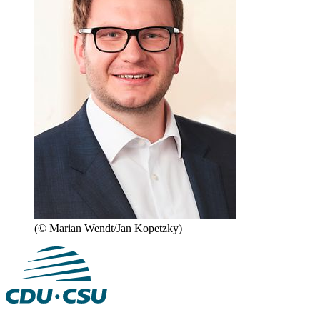
(© Marian Wendt/Jan Kopetzky)