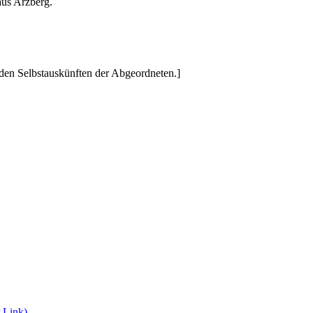
aus Arzberg.
den Selbstauskünften der Abgeordneten.]
r Link)