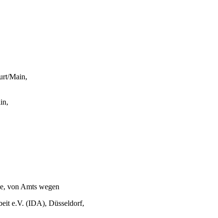
urt/Main,
in,
pe, von Amts wegen
eit e.V. (IDA), Düsseldorf,