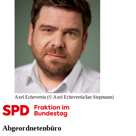
Axel Echeverria
(© Axel Echeverría/Ian Siepmann)
Abgeordnetenbüro