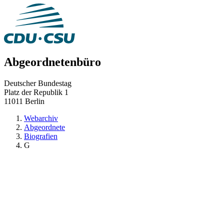
Abgeordnetenbüro
Deutscher Bundestag
Platz der Republik 1
11011 Berlin
Webarchiv
Abgeordnete
Biografien
G
zurück zu:
Biografien
()
Barrierefreiheit
Datenschutz
Impressum
© Deutscher Bundestag