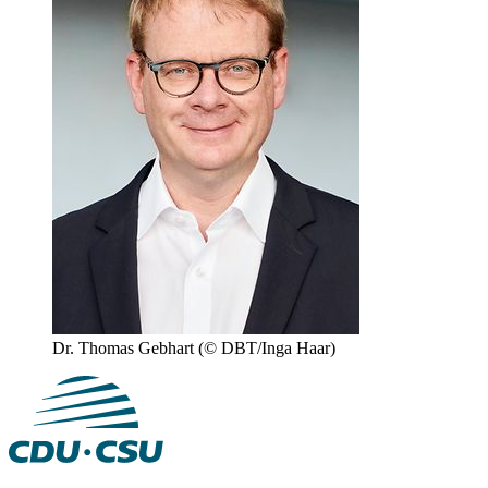
Dr. Thomas Gebhart
(© DBT/Inga Haar)