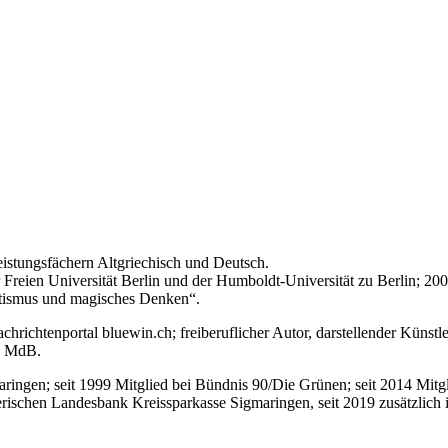
stungsfächern Altgriechisch und Deutsch.
r Freien Universität Berlin und der Humboldt-Universität zu Berlin; 
itismus und magisches Denken“.
richtenportal bluewin.ch; freiberuflicher Autor, darstellender Künstle
r, MdB.
ringen; seit 1999 Mitglied bei Bündnis 90/Die Grünen; seit 2014 Mitg
lerischen Landesbank Kreissparkasse Sigmaringen, seit 2019 zusätzlic