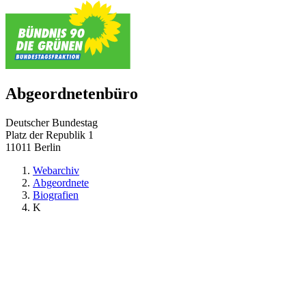
Abgeordnetenbüro
Deutscher Bundestag
Platz der Republik 1
11011 Berlin
Webarchiv
Abgeordnete
Biografien
K
zurück zu:
Biografien
()
Barrierefreiheit
Datenschutz
Impressum
© Deutscher Bundestag