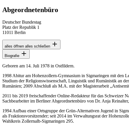
Abgeordnetenbüro
Deutscher Bundestag
Platz der Republik 1
11011 Berlin
alles öffnen
alles schließen
Biografie
Geboren am 14. Juli 1978 in Ostfildern.
1998 Abitur am Hohenzollern-Gymnasium in Sigmaringen mit den Lei
Studium der Religionswissenschaft, Linguistik und Rumänistik an de
Rumänien; 2009 Abschluß als M.A. mit der Magisterarbeit „Antisem
2011 bis 2019 freischaffender Online-Redakteur für das Schweizer Nach
Sachbearbeiter im Berliner Abgeordnetenbüro von Dr. Anja Reinalte
1994 Aufbau einer Ortsgruppe der Grün-Alternativen Jugend in Sigma
als Fraktionsvorsitzender; seit 2014 im Verwaltungsrat der Hohenzol
Wahlkreis Zollernalb-Sigmaringen 295.