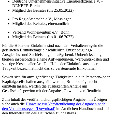
Deutsche Unternehmensinitiative Energieeffizienz e.V. –
DENEFF, Berlin,
Mitglied des Beirates (bis 25.05.2022)
Pro RegioStadtbahn e.V., Mössingen,
Mitglied des Beirates, ehrenamtlich
Verband Wohneigentum e.V., Bonn,
Mitglied des Beirates (bis 01.06.2022)
Für die Höhe der Einkünfte sind nach den Verhaltensregeln die
geleisteten Bruttobeträge einschließlich Entschädigungs-,
Ausgleichs- und Sachleistungen maßgebend. Unberücksichtigt
bleiben insbesondere eigene Aufwendungen, Werbungskosten und
sonstige Kosten aller Art. Die Höhe der Einkünfte aus einer
Tätigkeit bezeichnet nicht das zu versteuernde Einkommen.
Soweit sich für anzeigepflichtige Tätigkeiten, die in Personen- oder
Kapitalgesellschaften ausgeübt werden, Bruttobeträge nicht
ermitteln lassen, werden die ausgekehrten Anteile am
Gesellschaftsgewinn mit der Angabe „Gewinn“ veröffentlicht
Zum Inhalt der veröffentlichungspflichtigen Angaben im Übrigen
siehe auch die
Hinweise zur Veröffentlichung der Angaben nach
den Verhaltensregeln
(Download)
im Amtlichen Handbuch und auf
den Internetseiten des Deutschen Bundestages.