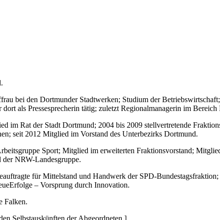
.
rau bei den Dortmunder Stadtwerken; Studium der Betriebswirtschaft; 
rt als Pressesprecherin tätig; zuletzt Regionalmanagerin im Bereic
ied im Rat der Stadt Dortmund; 2004 bis 2009 stellvertretende Fraktion
n; seit 2012 Mitglied im Vorstand des Unterbezirks Dortmund.
eitsgruppe Sport; Mitglied im erweiterten Fraktionsvorstand; Mitglied
nd der NRW-Landesgruppe
.
auftragte für Mittelstand und Handwerk der SPD-Bundestagsfraktion; 2
NeueErfolge – Vorsprung durch Innovation.
e Falken.
den Selbstauskünften der Abgeordneten.]