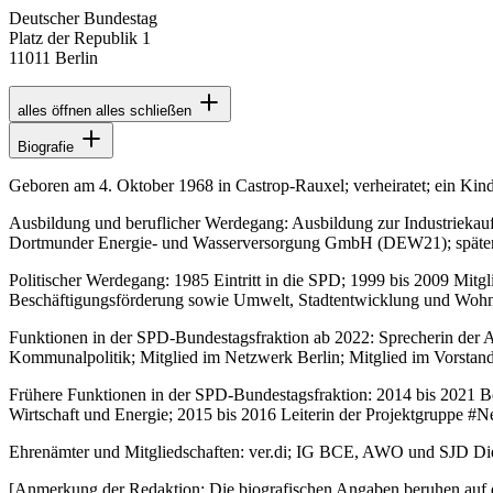
Deutscher Bundestag
Platz der Republik 1
11011 Berlin
alles öffnen
alles schließen
Biografie
Geboren am 4. Oktober 1968 in Castrop-Rauxel; verheiratet; ein Kind
Ausbildung und beruflicher Werdegang: Ausbildung zur Industriekauff
Dortmunder Energie- und Wasserversorgung GmbH (DEW21); später do
Politischer Werdegang: 1985 Eintritt in die SPD; 1999 bis 2009 Mitgl
Beschäftigungsförderung sowie Umwelt, Stadtentwicklung und Wohne
Funktionen in der SPD-Bundestagsfraktion ab 2022: Sprecherin der Arb
Kommunalpolitik; Mitglied im Netzwerk Berlin;
Mitglied im Vorsta
Frühere Funktionen in der SPD-Bundestagsfraktion: 2014 bis 2021 Be
Wirtschaft und Energie; 2015 bis 2016 Leiterin der Projektgruppe #
Ehrenämter und Mitgliedschaften: ver.di; IG BCE, AWO und SJD Di
[Anmerkung der Redaktion: Die biografischen Angaben beruhen auf 