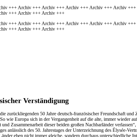
chiv +++ Archiv +++ Archiv +++ Archiv +++ Archiv +++ Archiv +++
chiv +++ Archiv +++ Archiv +++
chiv +++ Archiv +++ Archiv +++ Archiv +++ Archiv +++ Archiv +++
chiv +++ Archiv +++ Archiv +++
sischer Verständigung
die zurückliegenden 50 Jahre deutsch-französischer Freundschaft und 
o wie Europa sich in der Vergangenheit auf die alte, immer wieder auf
aft und Zusammenarbeit dieser beiden großen Nachbarländer verlassen“
s anlässlich des 50. Jahrestages der Unterzeichnung des Élysée-Vertra
Länder eben nicht immer gleiche, sondern durchaus unterschiedliche In