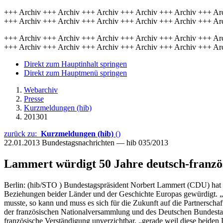
+++ Archiv +++ Archiv +++ Archiv +++ Archiv +++ Archiv +++ Ar
+++ Archiv +++ Archiv +++ Archiv +++ Archiv +++ Archiv +++ Ar
+++ Archiv +++ Archiv +++ Archiv +++ Archiv +++ Archiv +++ Ar
+++ Archiv +++ Archiv +++ Archiv +++ Archiv +++ Archiv +++ Ar
Direkt zum Hauptinhalt springen
Direkt zum Hauptmenü springen
Webarchiv
Presse
Kurzmeldungen (hib)
201301
zurück zu:
Kurzmeldungen (hib)
()
22.01.2013
Bundestagsnachrichten — hib 035/2013
Lammert würdigt 50 Jahre deutsch-franzö
Berlin: (hib/STO ) Bundestagspräsident Norbert Lammert (CDU) hat 
Beziehungen beider Länder und der Geschichte Europas gewürdigt. „S
musste, so kann und muss es sich für die Zukunft auf die Partnersch
der französischen Nationalversammlung und des Deutschen Bundestage
französische Verständigung unverzichtbar, „gerade weil diese beiden 