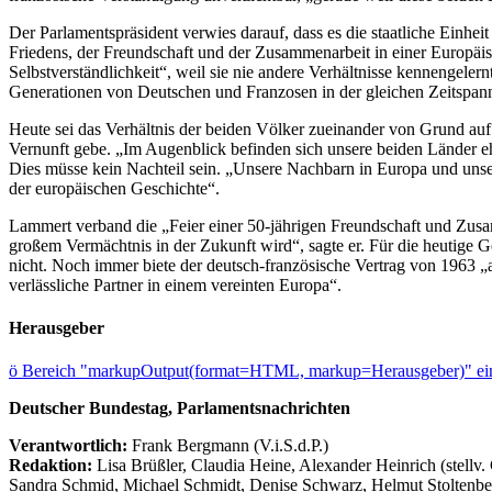
Der Parlamentspräsident verwies darauf, dass es die staatliche Einh
Friedens, der Freundschaft und der Zusammenarbeit in einer Europäi
Selbstverständlichkeit“, weil sie nie andere Verhältnisse kennengele
Generationen von Deutschen und Franzosen in der gleichen Zeitspann
Heute sei das Verhältnis der beiden Völker zueinander von Grund auf 
Vernunft gebe. „Im Augenblick befinden sich unsere beiden Länder ehe
Dies müsse kein Nachteil sein. „Unsere Nachbarn in Europa und unser
der europäischen Geschichte“.
Lammert verband die „Feier einer 50-jährigen Freundschaft und Zusa
großem Vermächtnis in der Zukunft wird“, sagte er. Für die heutige G
nicht. Noch immer biete der deutsch-französische Vertrag von 1963 „
verlässliche Partner in einem vereinten Europa“.
Herausgeber
ö
Bereich "markupOutput(format=HTML, markup=Herausgeber)" ein
Deutscher Bundestag, Parlamentsnachrichten
Verantwortlich:
Frank Bergmann (V.i.S.d.P.)
Redaktion:
Lisa Brüßler, Claudia Heine, Alexander Heinrich (stellv.
Sandra Schmid, Michael Schmidt, Denise Schwarz, Helmut Stoltenbe