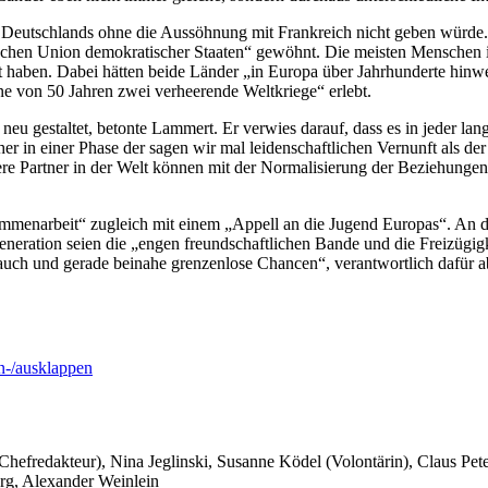
eit Deutschlands ohne die Aussöhnung mit Frankreich nicht geben würde
schen Union demokratischer Staaten“ gewöhnt. Die meisten Menschen in
rnt haben. Dabei hätten beide Länder „in Europa über Jahrhunderte hinw
e von 50 Jahren zwei verheerende Weltkriege“ erlebt.
neu gestaltet, betonte Lammert. Er verwies darauf, dass es in jeder la
r in einer Phase der sagen wir mal leidenschaftlichen Vernunft als der
e Partner in der Welt können mit der Normalisierung der Beziehungen z
mmenarbeit“ zugleich mit einem „Appell an die Jugend Europas“. An d
eneration seien die „engen freundschaftlichen Bande und die Freizügigke
auch und gerade beinahe grenzenlose Chancen“, verantwortlich dafür a
-/ausklappen
 Chefredakteur), Nina Jeglinski,
Susanne Ködel (Volontärin),
Claus Pet
rg, Alexander Weinlein