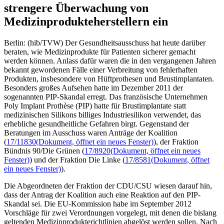
strengere Überwachung von
Medizinprodukteherstellern ein
Berlin: (hib/TVW) Der Gesundheitsausschuss hat heute darüber
beraten, wie Medizinprodukte für Patienten sicherer gemacht
werden können. Anlass dafür waren die in den vergangenen Jahren
bekannt gewordenen Fälle einer Verbreitung von fehlerhaften
Produkten, insbesondere von Hüftprothesen und Brustimplantaten.
Besonders großes Aufsehen hatte im Dezember 2011 der
sogenannten PIP-Skandal erregt. Das französische Unternehmen
Poly Implant Prothèse (PIP) hatte für Brustimplantate statt
medizinischen Silikons billiges Industriesilikon verwendet, das
erhebliche gesundheitliche Gefahren birgt. Gegenstand der
Beratungen im Ausschuss waren Anträge der Koalition
(
17/11830
(Dokument, öffnet ein neues Fenster)
), der Fraktion
Bündnis 90/Die Grünen (
17/8920
(Dokument, öffnet ein neues
Fenster)
) und der Fraktion Die Linke (
17/8581
(Dokument, öffnet
ein neues Fenster)
).
Die Abgeordneten der Fraktion der CDU/CSU wiesen darauf hin,
dass der Antrag der Koalition auch eine Reaktion auf den PIP-
Skandal sei. Die EU-Kommission habe im September 2012
Vorschläge für zwei Verordnungen vorgelegt, mit denen die bislang
geltenden Medizinprodukterichtlinien abgelöst werden sollen. Nach