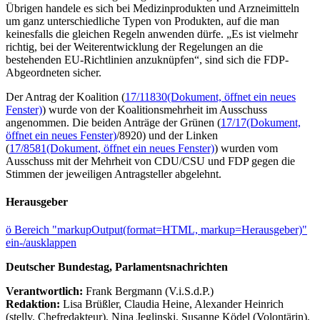
Übrigen handele es sich bei Medizinprodukten und Arzneimitteln
um ganz unterschiedliche Typen von Produkten, auf die man
keinesfalls die gleichen Regeln anwenden dürfe. „Es ist vielmehr
richtig, bei der Weiterentwicklung der Regelungen an die
bestehenden EU-Richtlinien anzuknüpfen“, sind sich die FDP-
Abgeordneten sicher.
Der Antrag der Koalition (
17/11830
(Dokument, öffnet ein neues
Fenster)
) wurde von der Koalitionsmehrheit im Ausschuss
angenommen. Die beiden Anträge der Grünen (
17/17
(Dokument,
öffnet ein neues Fenster)
/8920) und der Linken
(
17/8581
(Dokument, öffnet ein neues Fenster)
) wurden vom
Ausschuss mit der Mehrheit von CDU/CSU und FDP gegen die
Stimmen der jeweiligen Antragsteller abgelehnt.
Herausgeber
ö
Bereich "markupOutput(format=HTML, markup=Herausgeber)"
ein-/ausklappen
Deutscher Bundestag, Parlamentsnachrichten
Verantwortlich:
Frank Bergmann (V.i.S.d.P.)
Redaktion:
Lisa Brüßler, Claudia Heine, Alexander Heinrich
(stellv. Chefredakteur), Nina Jeglinski,
Susanne Ködel (Volontärin),