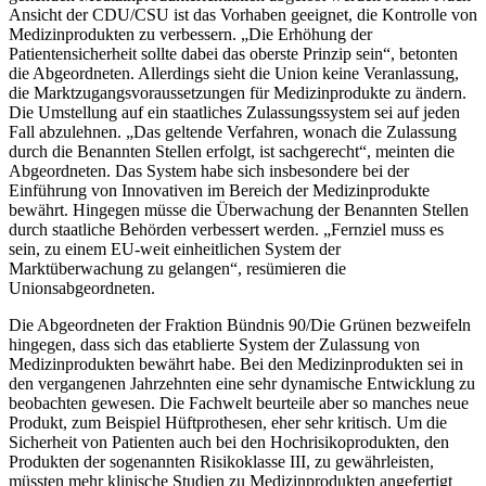
Ansicht der CDU/CSU ist das Vorhaben geeignet, die Kontrolle von
Medizinprodukten zu verbessern. „Die Erhöhung der
Patientensicherheit sollte dabei das oberste Prinzip sein“, betonten
die Abgeordneten. Allerdings sieht die Union keine Veranlassung,
die Marktzugangsvoraussetzungen für Medizinprodukte zu ändern.
Die Umstellung auf ein staatliches Zulassungssystem sei auf jeden
Fall abzulehnen. „Das geltende Verfahren, wonach die Zulassung
durch die Benannten Stellen erfolgt, ist sachgerecht“, meinten die
Abgeordneten. Das System habe sich insbesondere bei der
Einführung von Innovativen im Bereich der Medizinprodukte
bewährt. Hingegen müsse die Überwachung der Benannten Stellen
durch staatliche Behörden verbessert werden. „Fernziel muss es
sein, zu einem EU-weit einheitlichen System der
Marktüberwachung zu gelangen“, resümieren die
Unionsabgeordneten.
Die Abgeordneten der Fraktion Bündnis 90/Die Grünen bezweifeln
hingegen, dass sich das etablierte System der Zulassung von
Medizinprodukten bewährt habe. Bei den Medizinprodukten sei in
den vergangenen Jahrzehnten eine sehr dynamische Entwicklung zu
beobachten gewesen. Die Fachwelt beurteile aber so manches neue
Produkt, zum Beispiel Hüftprothesen, eher sehr kritisch. Um die
Sicherheit von Patienten auch bei den Hochrisikoprodukten, den
Produkten der sogenannten Risikoklasse III, zu gewährleisten,
müssten mehr klinische Studien zu Medizinprodukten angefertigt