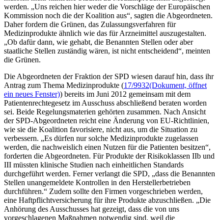
werden. „Uns reichen hier weder die Vorschläge der Europäischen
Kommission noch die der Koalition aus“, sagten die Abgeordneten.
Daher fordern die Grünen, das Zulassungsverfahren für
Medizinprodukte ähnlich wie das für Arzneimittel auszugestalten.
„Ob dafür dann, wie gehabt, die Benannten Stellen oder aber
staatliche Stellen zuständig wären, ist nicht entscheidend“, meinten
die Grünen.
Die Abgeordneten der Fraktion der SPD wiesen darauf hin, dass ihr
Antrag zum Thema Medizinprodukte (
17/9932
(Dokument, öffnet
ein neues Fenster)
) bereits im Juni 2012 gemeinsam mit dem
Patientenrechtegesetz im Ausschuss abschließend beraten worden
sei. Beide Regelungsmaterien gehörten zusammen. Nach Ansicht
der SPD-Abgeordneten reicht eine Änderung von EU-Richtlinien,
wie sie die Koalition favorisiere, nicht aus, um die Situation zu
verbessern. „Es dürfen nur solche Medizinprodukte zugelassen
werden, die nachweislich einen Nutzen für die Patienten besitzen“,
forderten die Abgeordneten. Für Produkte der Risikoklassen IIb und
III müssten klinische Studien nach einheitlichen Standards
durchgeführt werden. Ferner verlangt die SPD, „dass die Benannten
Stellen unangemeldete Kontrollen in den Herstellerbetrieben
durchführen.“ Zudem sollte den Firmen vorgeschrieben werden,
eine Haftpflichtversicherung für ihre Produkte abzuschließen. „Die
Anhörung des Ausschusses hat gezeigt, dass die von uns
vorgeschlagenen Maßnahmen notwendig sind, weil die