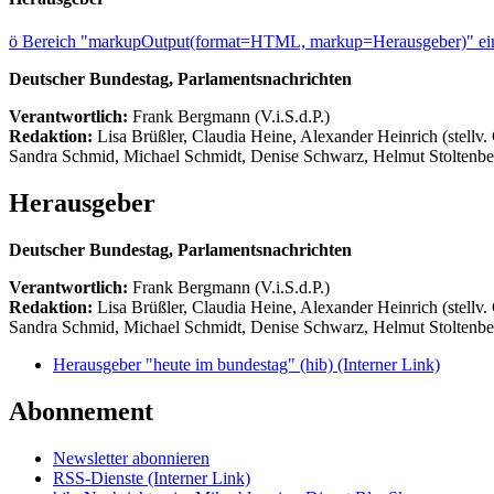
ö
Bereich "markupOutput(format=HTML, markup=Herausgeber)" ein
Deutscher Bundestag, Parlamentsnachrichten
Verantwortlich:
Frank Bergmann (V.i.S.d.P.)
Redaktion:
Lisa Brüßler, Claudia Heine, Alexander Heinrich (stellv.
Sandra Schmid, Michael Schmidt, Denise Schwarz, Helmut Stoltenbe
Herausgeber
Deutscher Bundestag, Parlamentsnachrichten
Verantwortlich:
Frank Bergmann (V.i.S.d.P.)
Redaktion:
Lisa Brüßler, Claudia Heine, Alexander Heinrich (stellv.
Sandra Schmid, Michael Schmidt, Denise Schwarz, Helmut Stoltenbe
Herausgeber "heute im bundestag" (hib)
(Interner Link)
Abonnement
Newsletter abonnieren
RSS-Dienste
(Interner Link)