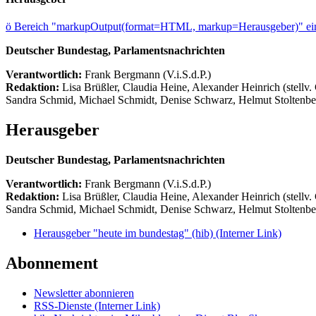
ö
Bereich "markupOutput(format=HTML, markup=Herausgeber)" ein
Deutscher Bundestag, Parlamentsnachrichten
Verantwortlich:
Frank Bergmann (V.i.S.d.P.)
Redaktion:
Lisa Brüßler, Claudia Heine, Alexander Heinrich (stellv.
Sandra Schmid, Michael Schmidt, Denise Schwarz, Helmut Stoltenbe
Herausgeber
Deutscher Bundestag, Parlamentsnachrichten
Verantwortlich:
Frank Bergmann (V.i.S.d.P.)
Redaktion:
Lisa Brüßler, Claudia Heine, Alexander Heinrich (stellv.
Sandra Schmid, Michael Schmidt, Denise Schwarz, Helmut Stoltenbe
Herausgeber "heute im bundestag" (hib)
(Interner Link)
Abonnement
Newsletter abonnieren
RSS-Dienste
(Interner Link)