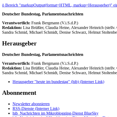
ö
Bereich "markupOutput(format=HTML, markup=Herausgeber)" ein
Deutscher Bundestag, Parlamentsnachrichten
Verantwortlich:
Frank Bergmann (V.i.S.d.P.)
Redaktion:
Lisa Brüßler, Claudia Heine, Alexander Heinrich (stellv.
Sandra Schmid, Michael Schmidt, Denise Schwarz, Helmut Stoltenbe
Herausgeber
Deutscher Bundestag, Parlamentsnachrichten
Verantwortlich:
Frank Bergmann (V.i.S.d.P.)
Redaktion:
Lisa Brüßler, Claudia Heine, Alexander Heinrich (stellv.
Sandra Schmid, Michael Schmidt, Denise Schwarz, Helmut Stoltenbe
Herausgeber "heute im bundestag" (hib)
(Interner Link)
Abonnement
Newsletter abonnieren
RSS-Dienste
(Interner Link)
hib_Nachrichten im Mikroblogging-Dienst BlueSky