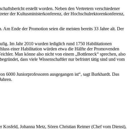
chaftsbericht erstellt worden. Neben den Vertretern verschiedener
eter der Kultusministerkonferenz, der Hochschulrektorenkonferenz,
 Am Ende der Promotion seien die meisten bereits 33 Jahre alt. Der
äufig. Im Jahr 2010 wurden lediglich rund 1750 Habilitationen
hluss einer Habilitation würden etwa die Hälfte der Promovenden
ch Teichler. Man könne also nicht von einem „Bottleneck“ sprechen, also
ründet, dass viele Wissenschaftler nur befristet tätig sind und vom
 von 6000 Juniorprofessoren ausgegangen ist“, sagt Burkhardt. Das
Jahren.
er Kosfeld, Johanna Metz, Sören Christian Reimer (Chef vom Dienst),