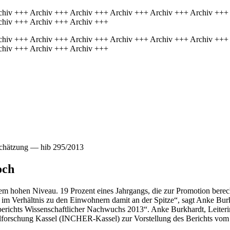
chiv +++ Archiv +++ Archiv +++ Archiv +++ Archiv +++ Archiv +++
chiv +++ Archiv +++ Archiv +++
chiv +++ Archiv +++ Archiv +++ Archiv +++ Archiv +++ Archiv +++
chiv +++ Archiv +++ Archiv +++
schätzung — hib 295/2013
och
m hohen Niveau. 19 Prozent eines Jahrgangs, die zur Promotion berechti
 im Verhältnis zu den Einwohnern damit an der Spitze“, sagt Anke Bur
berichts Wissenschaftlicher Nachwuchs 2013“. Anke Burkhardt, Leiterin
ulforschung Kassel (INCHER-Kassel) zur Vorstellung des Berichts vo