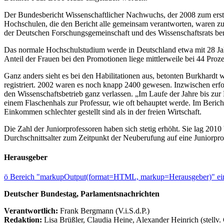
Der Bundesbericht Wissenschaftlicher Nachwuchs, der 2008 zum ersten
Hochschulen, die den Bericht alle gemeinsam verantworten, waren zu
der Deutschen Forschungsgemeinschaft und des Wissenschaftsrats bera
Das normale Hochschulstudium werde in Deutschland etwa mit 28 Jahre
Anteil der Frauen bei den Promotionen liege mittlerweile bei 44 Proz
Ganz anders sieht es bei den Habilitationen aus, betonten Burkhardt 
registriert. 2002 waren es noch knapp 2400 gewesen. Inzwischen erf
den Wissenschaftsbetrieb ganz verlassen. „Im Laufe der Jahre bis zur H
einem Flaschenhals zur Professur, wie oft behauptet werde. Im Beric
Einkommen schlechter gestellt sind als in der freien Wirtschaft.
Die Zahl der Juniorprofessoren haben sich stetig erhöht. Sie lag 201
Durchschnittsalter zum Zeitpunkt der Neuberufung auf eine Juniorprofe
Herausgeber
ö
Bereich "markupOutput(format=HTML, markup=Herausgeber)" ein
Deutscher Bundestag, Parlamentsnachrichten
Verantwortlich:
Frank Bergmann (V.i.S.d.P.)
Redaktion:
Lisa Brüßler, Claudia Heine, Alexander Heinrich (stellv.