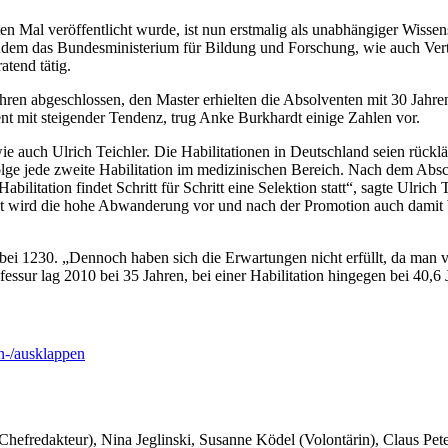
 Mal veröffentlicht wurde, ist nun erstmalig als unabhängiger Wissens
dem das Bundesministerium für Bildung und Forschung, wie auch Vertr
tend tätig.
n abgeschlossen, den Master erhielten die Absolventen mit 30 Jahren.
ent mit steigender Tendenz, trug Anke Burkhardt einige Zahlen vor.
wie auch Ulrich Teichler. Die Habilitationen in Deutschland seien rückl
olge jede zweite Habilitation im medizinischen Bereich. Nach dem Absc
abilitation findet Schritt für Schritt eine Selektion statt“, sagte Ulri
ht wird die hohe Abwanderung vor und nach der Promotion auch damit beg
0 bei 1230. „Dennoch haben sich die Erwartungen nicht erfüllt, da man
ssur lag 2010 bei 35 Jahren, bei einer Habilitation hingegen bei 40,6 
-/ausklappen
 Chefredakteur), Nina Jeglinski,
Susanne Ködel (Volontärin),
Claus Pet