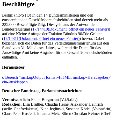
Beschäftigte
Berlin: (hib/STO) In den 14 Bundesministerien und den
entsprechenden Geschäftsbereichsbehörden sind derzeit mehr als
225.000 Beschäftigte tätig. Dies geht aus der Antwort der
Bundesregierung (
17/14410
(Dokument, öffnet ein neues Fenster)
)
auf eine Kleine Anfrage der Fraktion Bündnis 90/Die Grünen
(
17/14311
(Dokument, öffnet ein neues Fenster)
) hervor. Dabei
beziehen sich die Daten für das Verteidigungsministerium auf den
Stand vom 31. Mai dieses Jahres, während die Daten für das
Auswärtige Amt keine Angaben für die Geschäftsbereichsbehörden
enthalten.
Herausgeber
ö
Bereich "markupOutput(format=HTML, markup=Herausgeber)"
ein-/ausklappen
Deutscher Bundestag, Parlamentsnachrichten
Verantwortlich:
Frank Bergmann (V.i.S.d.P.)
Redaktion:
Lisa Brüßler, Claudia Heine, Alexander Heinrich
(stellv. Chefredakteur), Nina Jeglinski,
Susanne Ködel (Volontärin),
Claus Peter Kosfeld, Johanna Metz, Sören Christian Reimer (Chef