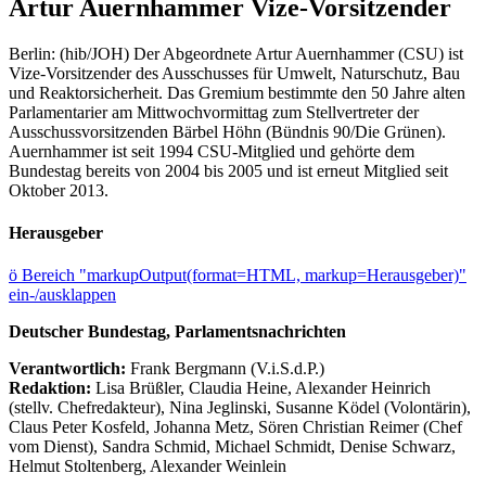
Artur Auernhammer Vize-Vorsitzender
Berlin: (hib/JOH) Der Abgeordnete Artur Auernhammer (CSU) ist
Vize-Vorsitzender des Ausschusses für Umwelt, Naturschutz, Bau
und Reaktorsicherheit. Das Gremium bestimmte den 50 Jahre alten
Parlamentarier am Mittwochvormittag zum Stellvertreter der
Ausschussvorsitzenden Bärbel Höhn (Bündnis 90/Die Grünen).
Auernhammer ist seit 1994 CSU-Mitglied und gehörte dem
Bundestag bereits von 2004 bis 2005 und ist erneut Mitglied seit
Oktober 2013.
Herausgeber
ö
Bereich "markupOutput(format=HTML, markup=Herausgeber)"
ein-/ausklappen
Deutscher Bundestag, Parlamentsnachrichten
Verantwortlich:
Frank Bergmann (V.i.S.d.P.)
Redaktion:
Lisa Brüßler, Claudia Heine, Alexander Heinrich
(stellv. Chefredakteur), Nina Jeglinski,
Susanne Ködel (Volontärin),
Claus Peter Kosfeld, Johanna Metz, Sören Christian Reimer (Chef
vom Dienst), Sandra Schmid, Michael Schmidt, Denise Schwarz,
Helmut Stoltenberg, Alexander Weinlein