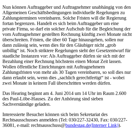
Nun können Auftraggeber und Auftragnehmer unabhängig von den
Allgemeinen Geschäftsbedingungen individuelle Regelungen zu
Zahlungsterminen vereinbaren. Solche Fristen will die Regierung
fortan begrenzen. Handelt es sich beim Auftraggeber um eine
private Firma, so darf ein solcher Aufschub für die Begleichung der
vom Auftragnehmer gestellten Rechnung künftig zwei Monate nicht
überschreiten. Fristen, die über 60 Tage hinausgehen, sollen nur
dann zulässig sein, wenn dies für den Gläubiger nicht „grob
unbillig“ ist. Noch striktere Regelungen sieht der Gesetzentwurf für
staatliche Instanzen vor: Als Auftraggeber dürfen sie sich mit der
Bezahlung einer Rechnung höchstens einen Monat Zeit lassen.
Wollen öffentliche Einrichtungen mit Auftragnehmern
Zahlungsfristen von mehr als 30 Tagen vereinbaren, so soll dies nur
dann erlaubt sein, wenn dies „sachlich gerechtfertigt“ ist - wobei
zwei Monate in keinem Fall überschritten werden dürfen.
Das Hearing beginnt am 4. Juni 2014 um 14 Uhr im Raum 2.600
des Paul-Löbe-Hauses. Zu der Anhörung sind sieben
Sachverständige geladen.
Interessierte Besucher können sich beim Sekretariat des
Rechtsausschusses anmelden (Tel: 030/227-32430, Fax: 030/227-
36081, e-mail: rechtsausschuss@
bundestag.de
(Interner Link)
).