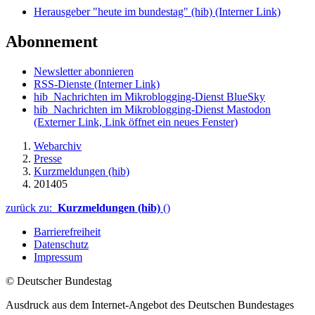
Herausgeber "heute im bundestag" (hib)
(Interner Link)
Abonnement
Newsletter abonnieren
RSS-Dienste
(Interner Link)
hib_Nachrichten im Mikroblogging-Dienst BlueSky
hib_Nachrichten im Mikroblogging-Dienst Mastodon
(Externer Link, Link öffnet ein neues Fenster)
Webarchiv
Presse
Kurzmeldungen (hib)
201405
zurück zu:
Kurzmeldungen (hib)
()
Barrierefreiheit
Datenschutz
Impressum
© Deutscher Bundestag
Ausdruck aus dem Internet-Angebot des Deutschen Bundestages