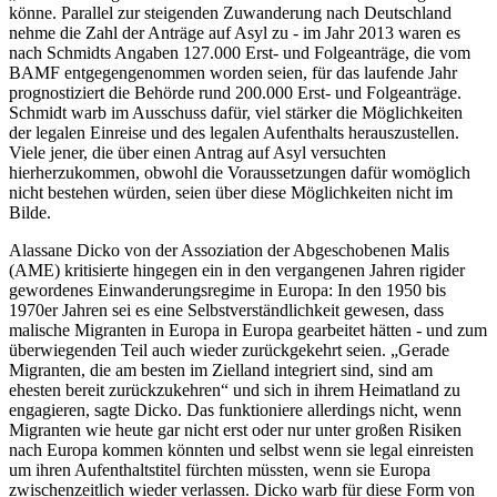
könne. Parallel zur steigenden Zuwanderung nach Deutschland
nehme die Zahl der Anträge auf Asyl zu - im Jahr 2013 waren es
nach Schmidts Angaben 127.000 Erst- und Folgeanträge, die vom
BAMF entgegengenommen worden seien, für das laufende Jahr
prognostiziert die Behörde rund 200.000 Erst- und Folgeanträge.
Schmidt warb im Ausschuss dafür, viel stärker die Möglichkeiten
der legalen Einreise und des legalen Aufenthalts herauszustellen.
Viele jener, die über einen Antrag auf Asyl versuchten
hierherzukommen, obwohl die Voraussetzungen dafür womöglich
nicht bestehen würden, seien über diese Möglichkeiten nicht im
Bilde.
Alassane Dicko von der Assoziation der Abgeschobenen Malis
(AME) kritisierte hingegen ein in den vergangenen Jahren rigider
gewordenes Einwanderungsregime in Europa: In den 1950 bis
1970er Jahren sei es eine Selbstverständlichkeit gewesen, dass
malische Migranten in Europa in Europa gearbeitet hätten - und zum
überwiegenden Teil auch wieder zurückgekehrt seien. „Gerade
Migranten, die am besten im Zielland integriert sind, sind am
ehesten bereit zurückzukehren“ und sich in ihrem Heimatland zu
engagieren, sagte Dicko. Das funktioniere allerdings nicht, wenn
Migranten wie heute gar nicht erst oder nur unter großen Risiken
nach Europa kommen könnten und selbst wenn sie legal einreisten
um ihren Aufenthaltstitel fürchten müssten, wenn sie Europa
zwischenzeitlich wieder verlassen. Dicko warb für diese Form von