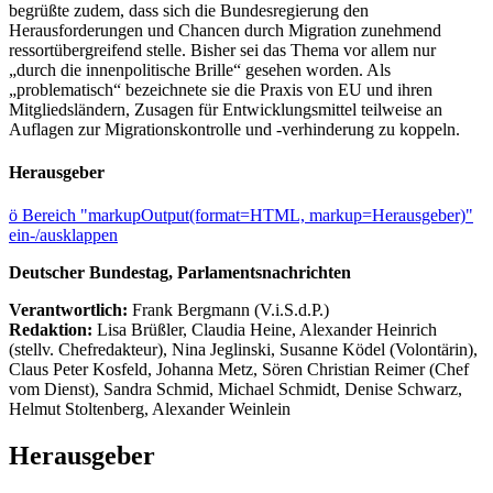
begrüßte zudem, dass sich die Bundesregierung den
Herausforderungen und Chancen durch Migration zunehmend
ressortübergreifend stelle. Bisher sei das Thema vor allem nur
„durch die innenpolitische Brille“ gesehen worden. Als
„problematisch“ bezeichnete sie die Praxis von EU und ihren
Mitgliedsländern, Zusagen für Entwicklungsmittel teilweise an
Auflagen zur Migrationskontrolle und -verhinderung zu koppeln.
Herausgeber
ö
Bereich "markupOutput(format=HTML, markup=Herausgeber)"
ein-/ausklappen
Deutscher Bundestag, Parlamentsnachrichten
Verantwortlich:
Frank Bergmann (V.i.S.d.P.)
Redaktion:
Lisa Brüßler, Claudia Heine, Alexander Heinrich
(stellv. Chefredakteur), Nina Jeglinski,
Susanne Ködel (Volontärin),
Claus Peter Kosfeld, Johanna Metz, Sören Christian Reimer (Chef
vom Dienst), Sandra Schmid, Michael Schmidt, Denise Schwarz,
Helmut Stoltenberg, Alexander Weinlein
Herausgeber