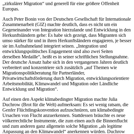
„zirkulärer Migration“ und generell für eine größere Offenheit
Europas.
Auch Peter Bonin von der Deutschen Gesellschaft für Internationale
Zusammenarbeit (GIZ) machte deutlich, dass es nicht um ein
Gegeneinander von Integration hierzulande und Entwicklung in den
Herkunftsländern gehe: Es habe sich gezeigt, dass Migranten sich
umso stärker für und in ihren Herkunftsländern engagieren, je besser
sie im Aufnahmeland integriert seinen. „Integration und
entwicklungspolitisches Engagement sind also zwei Seiten
derselben Medaille“, heißt es in seiner schriftlichen Stellungnahme.
Der deutsche Ansatz habe sich in den vergangenen Jahren deutlich
verbreitert und konzentriere sich zusätzlich „auf Themen wie
Migrationspolitikberatung für Partnerländer,
Privatwirtschaftsförderung durch Migration, entwicklungsorientiere
Arbeitsmobilität, Klimawandel und Migration oder Ländliche
Entwicklung und Migration“.
Auf einen den Aspekt klimabedingter Migration machte Julia
Duchrow (Brot für die Welt) aufmerksam: Es sei wenig ratsam, die
Genfer Flüchtlingskonvention aufzuschnüren, um klimabedingte
Ursachen von Flucht anzuerkennen. Stattdessen bräuchte es neue
völkerrechtliche Instrumente, die zum einen auch die Binnenflucht
und zum anderen ganz allgemein solche Migration „als legitime
Anpassung an den Klimawandel“ anerkennen würden. Duchrow