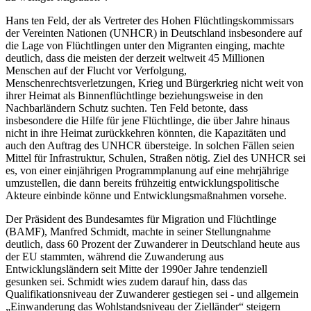
Hans ten Feld, der als Vertreter des Hohen Flüchtlingskommissars
der Vereinten Nationen (UNHCR) in Deutschland insbesondere auf
die Lage von Flüchtlingen unter den Migranten einging, machte
deutlich, dass die meisten der derzeit weltweit 45 Millionen
Menschen auf der Flucht vor Verfolgung,
Menschenrechtsverletzungen, Krieg und Bürgerkrieg nicht weit von
ihrer Heimat als Binnenflüchtlinge beziehungsweise in den
Nachbarländern Schutz suchten. Ten Feld betonte, dass
insbesondere die Hilfe für jene Flüchtlinge, die über Jahre hinaus
nicht in ihre Heimat zurückkehren könnten, die Kapazitäten und
auch den Auftrag des UNHCR übersteige. In solchen Fällen seien
Mittel für Infrastruktur, Schulen, Straßen nötig. Ziel des UNHCR sei
es, von einer einjährigen Programmplanung auf eine mehrjährige
umzustellen, die dann bereits frühzeitig entwicklungspolitische
Akteure einbinde könne und Entwicklungsmaßnahmen vorsehe.
Der Präsident des Bundesamtes für Migration und Flüchtlinge
(BAMF), Manfred Schmidt, machte in seiner Stellungnahme
deutlich, dass 60 Prozent der Zuwanderer in Deutschland heute aus
der EU stammten, während die Zuwanderung aus
Entwicklungsländern seit Mitte der 1990er Jahre tendenziell
gesunken sei. Schmidt wies zudem darauf hin, dass das
Qualifikationsniveau der Zuwanderer gestiegen sei - und allgemein
„Einwanderung das Wohlstandsniveau der Zielländer“ steigern