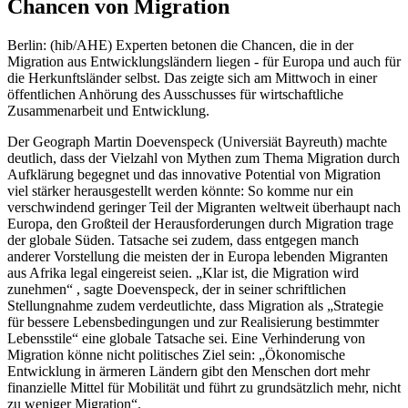
Chancen von Migration
Berlin: (hib/AHE) Experten betonen die Chancen, die in der
Migration aus Entwicklungsländern liegen - für Europa und auch für
die Herkunftsländer selbst. Das zeigte sich am Mittwoch in einer
öffentlichen Anhörung des Ausschusses für wirtschaftliche
Zusammenarbeit und Entwicklung.
Der Geograph Martin Doevenspeck (Universiät Bayreuth) machte
deutlich, dass der Vielzahl von Mythen zum Thema Migration durch
Aufklärung begegnet und das innovative Potential von Migration
viel stärker herausgestellt werden könnte: So komme nur ein
verschwindend geringer Teil der Migranten weltweit überhaupt nach
Europa, den Großteil der Herausforderungen durch Migration trage
der globale Süden. Tatsache sei zudem, dass entgegen manch
anderer Vorstellung die meisten der in Europa lebenden Migranten
aus Afrika legal eingereist seien. „Klar ist, die Migration wird
zunehmen“ , sagte Doevenspeck, der in seiner schriftlichen
Stellungnahme zudem verdeutlichte, dass Migration als „Strategie
für bessere Lebensbedingungen und zur Realisierung bestimmter
Lebensstile“ eine globale Tatsache sei. Eine Verhinderung von
Migration könne nicht politisches Ziel sein: „Ökonomische
Entwicklung in ärmeren Ländern gibt den Menschen dort mehr
finanzielle Mittel für Mobilität und führt zu grundsätzlich mehr, nicht
zu weniger Migration“.