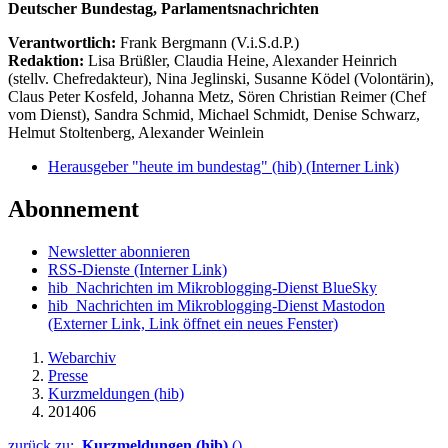
Deutscher Bundestag, Parlamentsnachrichten
Verantwortlich:
Frank Bergmann (V.i.S.d.P.)
Redaktion:
Lisa Brüßler, Claudia Heine, Alexander Heinrich
(stellv. Chefredakteur), Nina Jeglinski,
Susanne Ködel (Volontärin),
Claus Peter Kosfeld, Johanna Metz, Sören Christian Reimer (Chef
vom Dienst), Sandra Schmid, Michael Schmidt, Denise Schwarz,
Helmut Stoltenberg, Alexander Weinlein
Herausgeber "heute im bundestag" (hib)
(Interner Link)
Abonnement
Newsletter abonnieren
RSS-Dienste
(Interner Link)
hib_Nachrichten im Mikroblogging-Dienst BlueSky
hib_Nachrichten im Mikroblogging-Dienst Mastodon
(Externer Link, Link öffnet ein neues Fenster)
Webarchiv
Presse
Kurzmeldungen (hib)
201406
zurück zu:
Kurzmeldungen (hib)
()