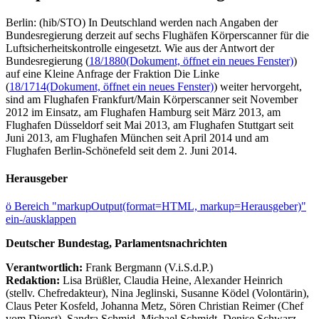
Berlin: (hib/STO) In Deutschland werden nach Angaben der
Bundesregierung derzeit auf sechs Flughäfen Körperscanner für die
Luftsicherheitskontrolle eingesetzt. Wie aus der Antwort der
Bundesregierung (
18/1880
(Dokument, öffnet ein neues Fenster)
)
auf eine Kleine Anfrage der Fraktion Die Linke
(
18/1714
(Dokument, öffnet ein neues Fenster)
) weiter hervorgeht,
sind am Flughafen Frankfurt/Main Körperscanner seit November
2012 im Einsatz, am Flughafen Hamburg seit März 2013, am
Flughafen Düsseldorf seit Mai 2013, am Flughafen Stuttgart seit
Juni 2013, am Flughafen München seit April 2014 und am
Flughafen Berlin-Schönefeld seit dem 2. Juni 2014.
Herausgeber
ö
Bereich "markupOutput(format=HTML, markup=Herausgeber)"
ein-/ausklappen
Deutscher Bundestag, Parlamentsnachrichten
Verantwortlich:
Frank Bergmann (V.i.S.d.P.)
Redaktion:
Lisa Brüßler, Claudia Heine, Alexander Heinrich
(stellv. Chefredakteur), Nina Jeglinski,
Susanne Ködel (Volontärin),
Claus Peter Kosfeld, Johanna Metz, Sören Christian Reimer (Chef
vom Dienst), Sandra Schmid, Michael Schmidt, Denise Schwarz,