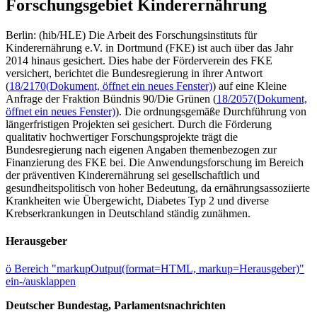
Forschungsgebiet Kinderernährung
Berlin: (hib/HLE) Die Arbeit des Forschungsinstituts für
Kinderernährung e.V. in Dortmund (FKE) ist auch über das Jahr
2014 hinaus gesichert. Dies habe der Förderverein des FKE
versichert, berichtet die Bundesregierung in ihrer Antwort
(
18/2170
(Dokument, öffnet ein neues Fenster)
) auf eine Kleine
Anfrage der Fraktion Bündnis 90/Die Grünen (
18/2057
(Dokument,
öffnet ein neues Fenster)
). Die ordnungsgemäße Durchführung von
längerfristigen Projekten sei gesichert. Durch die Förderung
qualitativ hochwertiger Forschungsprojekte trägt die
Bundesregierung nach eigenen Angaben themenbezogen zur
Finanzierung des FKE bei. Die Anwendungsforschung im Bereich
der präventiven Kinderernährung sei gesellschaftlich und
gesundheitspolitisch von hoher Bedeutung, da ernährungsassoziierte
Krankheiten wie Übergewicht, Diabetes Typ 2 und diverse
Krebserkrankungen in Deutschland ständig zunähmen.
Herausgeber
ö
Bereich "markupOutput(format=HTML, markup=Herausgeber)"
ein-/ausklappen
Deutscher Bundestag, Parlamentsnachrichten