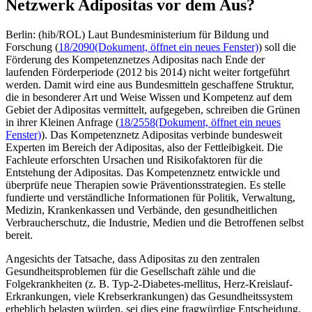
Netzwerk Adipositas vor dem Aus?
Berlin: (hib/ROL) Laut Bundesministerium für Bildung und
Forschung (
18/2090
(Dokument, öffnet ein neues Fenster)
) soll die
Förderung des Kompetenznetzes Adipositas nach Ende der
laufenden Förderperiode (2012 bis 2014) nicht weiter fortgeführt
werden. Damit wird eine aus Bundesmitteln geschaffene Struktur,
die in besonderer Art und Weise Wissen und Kompetenz auf dem
Gebiet der Adipositas vermittelt, aufgegeben, schreiben die Grünen
in ihrer Kleinen Anfrage (
18/2558
(Dokument, öffnet ein neues
Fenster)
). Das Kompetenznetz Adipositas verbinde bundesweit
Experten im Bereich der Adipositas, also der Fettleibigkeit. Die
Fachleute erforschten Ursachen und Risikofaktoren für die
Entstehung der Adipositas. Das Kompetenznetz entwickle und
überprüfe neue Therapien sowie Präventionsstrategien. Es stelle
fundierte und verständliche Informationen für Politik, Verwaltung,
Medizin, Krankenkassen und Verbände, den gesundheitlichen
Verbraucherschutz, die Industrie, Medien und die Betroffenen selbst
bereit.
Angesichts der Tatsache, dass Adipositas zu den zentralen
Gesundheitsproblemen für die Gesellschaft zähle und die
Folgekrankheiten (z. B. Typ-2-Diabetes-mellitus, Herz-Kreislauf-
Erkrankungen, viele Krebserkrankungen) das Gesundheitssystem
erheblich belasten würden, sei dies eine fragwürdige Entscheidung,