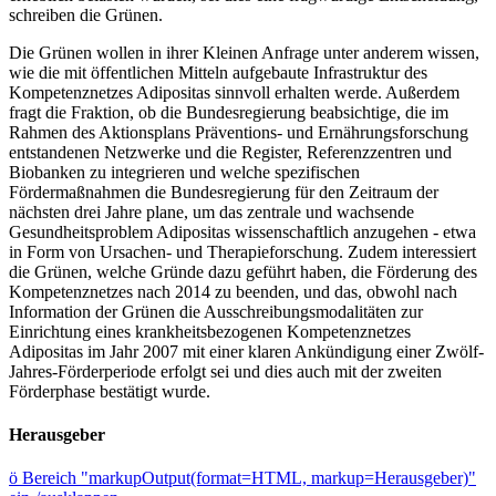
schreiben die Grünen.
Die Grünen wollen in ihrer Kleinen Anfrage unter anderem wissen,
wie die mit öffentlichen Mitteln aufgebaute Infrastruktur des
Kompetenznetzes Adipositas sinnvoll erhalten werde. Außerdem
fragt die Fraktion, ob die Bundesregierung beabsichtige, die im
Rahmen des Aktionsplans Präventions- und Ernährungsforschung
entstandenen Netzwerke und die Register, Referenzzentren und
Biobanken zu integrieren und welche spezifischen
Fördermaßnahmen die Bundesregierung für den Zeitraum der
nächsten drei Jahre plane, um das zentrale und wachsende
Gesundheitsproblem Adipositas wissenschaftlich anzugehen - etwa
in Form von Ursachen- und Therapieforschung. Zudem interessiert
die Grünen, welche Gründe dazu geführt haben, die Förderung des
Kompetenznetzes nach 2014 zu beenden, und das, obwohl nach
Information der Grünen die Ausschreibungsmodalitäten zur
Einrichtung eines krankheitsbezogenen Kompetenznetzes
Adipositas im Jahr 2007 mit einer klaren Ankündigung einer Zwölf-
Jahres-Förderperiode erfolgt sei und dies auch mit der zweiten
Förderphase bestätigt wurde.
Herausgeber
ö
Bereich "markupOutput(format=HTML, markup=Herausgeber)"