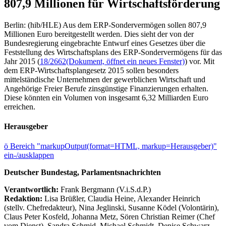
807,9 Millionen für Wirtschaftsförderung
Berlin: (hib/HLE) Aus dem ERP-Sondervermögen sollen 807,9
Millionen Euro bereitgestellt werden. Dies sieht der von der
Bundesregierung eingebrachte Entwurf eines Gesetzes über die
Feststellung des Wirtschaftsplans des ERP-Sondervermögens für das
Jahr 2015 (
18/2662
(Dokument, öffnet ein neues Fenster)
) vor. Mit
dem ERP-Wirtschaftsplangesetz 2015 sollen besonders
mittelständische Unternehmen der gewerblichen Wirtschaft und
Angehörige Freier Berufe zinsgünstige Finanzierungen erhalten.
Diese könnten ein Volumen von insgesamt 6,32 Milliarden Euro
erreichen.
Herausgeber
ö
Bereich "markupOutput(format=HTML, markup=Herausgeber)"
ein-/ausklappen
Deutscher Bundestag, Parlamentsnachrichten
Verantwortlich:
Frank Bergmann (V.i.S.d.P.)
Redaktion:
Lisa Brüßler, Claudia Heine, Alexander Heinrich
(stellv. Chefredakteur), Nina Jeglinski,
Susanne Ködel (Volontärin),
Claus Peter Kosfeld, Johanna Metz, Sören Christian Reimer (Chef
vom Dienst), Sandra Schmid, Michael Schmidt, Denise Schwarz,