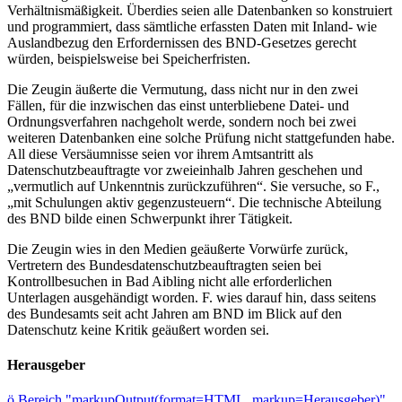
Verhältnismäßigkeit. Überdies seien alle Datenbanken so konstruiert
und programmiert, dass sämtliche erfassten Daten mit Inland- wie
Auslandbezug den Erfordernissen des BND-Gesetzes gerecht
würden, beispielsweise bei Speicherfristen.
Die Zeugin äußerte die Vermutung, dass nicht nur in den zwei
Fällen, für die inzwischen das einst unterbliebene Datei- und
Ordnungsverfahren nachgeholt werde, sondern noch bei zwei
weiteren Datenbanken eine solche Prüfung nicht stattgefunden habe.
All diese Versäumnisse seien vor ihrem Amtsantritt als
Datenschutzbeauftragte vor zweieinhalb Jahren geschehen und
„vermutlich auf Unkenntnis zurückzuführen“. Sie versuche, so F.,
„mit Schulungen aktiv gegenzusteuern“. Die technische Abteilung
des BND bilde einen Schwerpunkt ihrer Tätigkeit.
Die Zeugin wies in den Medien geäußerte Vorwürfe zurück,
Vertretern des Bundesdatenschutzbeauftragten seien bei
Kontrollbesuchen in Bad Aibling nicht alle erforderlichen
Unterlagen ausgehändigt worden. F. wies darauf hin, dass seitens
des Bundesamts seit acht Jahren am BND im Blick auf den
Datenschutz keine Kritik geäußert worden sei.
Herausgeber
ö
Bereich "markupOutput(format=HTML, markup=Herausgeber)"