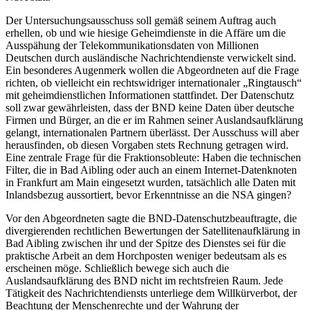
Der Untersuchungsausschuss soll gemäß seinem Auftrag auch
erhellen, ob und wie hiesige Geheimdienste in die Affäre um die
Ausspähung der Telekommunikationsdaten von Millionen
Deutschen durch ausländische Nachrichtendienste verwickelt sind.
Ein besonderes Augenmerk wollen die Abgeordneten auf die Frage
richten, ob vielleicht ein rechtswidriger internationaler „Ringtausch“
mit geheimdienstlichen Informationen stattfindet. Der Datenschutz
soll zwar gewährleisten, dass der BND keine Daten über deutsche
Firmen und Bürger, an die er im Rahmen seiner Auslandsaufklärung
gelangt, internationalen Partnern überlässt. Der Ausschuss will aber
herausfinden, ob diesen Vorgaben stets Rechnung getragen wird.
Eine zentrale Frage für die Fraktionsobleute: Haben die technischen
Filter, die in Bad Aibling oder auch an einem Internet-Datenknoten
in Frankfurt am Main eingesetzt wurden, tatsächlich alle Daten mit
Inlandsbezug aussortiert, bevor Erkenntnisse an die NSA gingen?
Vor den Abgeordneten sagte die BND-Datenschutzbeauftragte, die
divergierenden rechtlichen Bewertungen der Satellitenaufklärung in
Bad Aibling zwischen ihr und der Spitze des Dienstes sei für die
praktische Arbeit an dem Horchposten weniger bedeutsam als es
erscheinen möge. Schließlich bewege sich auch die
Auslandsaufklärung des BND nicht im rechtsfreien Raum. Jede
Tätigkeit des Nachrichtendiensts unterliege dem Willkürverbot, der
Beachtung der Menschenrechte und der Wahrung der