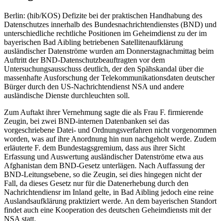
Berlin: (hib/KOS) Defizite bei der praktischen Handhabung des
Datenschutzes innerhalb des Bundesnachrichtendienstes (BND) und
unterschiedliche rechtliche Positionen im Geheimdienst zu der im
bayerischen Bad Aibling betriebenen Satellitenaufklärung
ausländischer Datenströme wurden am Donnerstagnachmittag beim
Auftritt der BND-Datenschutzbeauftragten vor dem
Untersuchungsausschuss deutlich, der den Spähskandal über die
massenhafte Ausforschung der Telekommunikationsdaten deutscher
Bürger durch den US-Nachrichtendienst NSA und andere
ausländische Dienste durchleuchten soll.
Zum Auftakt ihrer Vernehmung sagte die als Frau F. firmierende
Zeugin, bei zwei BND-internen Datenbanken sei das
vorgeschriebene Datei- und Ordnungsverfahren nicht vorgenommen
worden, was auf ihre Anordnung hin nun nachgeholt werde. Zudem
erläuterte F. dem Bundestagsgremium, dass aus ihrer Sicht
Erfassung und Auswertung ausländischer Datenströme etwa aus
Afghanistan dem BND-Gesetz unterlägen. Nach Auffassung der
BND-Leitungsebene, so die Zeugin, sei dies hingegen nicht der
Fall, da dieses Gesetz nur für die Datenerhebung durch den
Nachrichtendiensr im Inland gelte, in Bad Aibling jedoch eine reine
Auslandsaufklärung praktiziert werde. An dem bayerischen Standort
findet auch eine Kooperation des deutschen Geheimdiensts mit der
NSA statt.