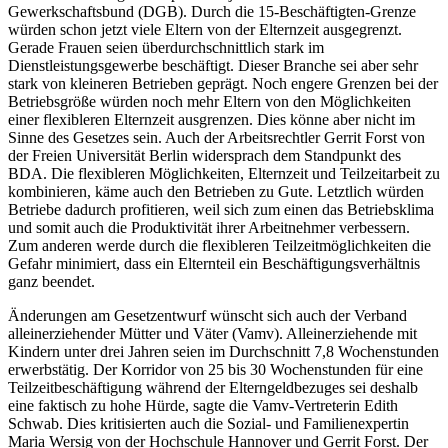
Gewerkschaftsbund (DGB). Durch die 15-Beschäftigten-Grenze
würden schon jetzt viele Eltern von der Elternzeit ausgegrenzt.
Gerade Frauen seien überdurchschnittlich stark im
Dienstleistungsgewerbe beschäftigt. Dieser Branche sei aber sehr
stark von kleineren Betrieben geprägt. Noch engere Grenzen bei der
Betriebsgröße würden noch mehr Eltern von den Möglichkeiten
einer flexibleren Elternzeit ausgrenzen. Dies könne aber nicht im
Sinne des Gesetzes sein. Auch der Arbeitsrechtler Gerrit Forst von
der Freien Universität Berlin widersprach dem Standpunkt des
BDA. Die flexibleren Möglichkeiten, Elternzeit und Teilzeitarbeit zu
kombinieren, käme auch den Betrieben zu Gute. Letztlich würden
Betriebe dadurch profitieren, weil sich zum einen das Betriebsklima
und somit auch die Produktivität ihrer Arbeitnehmer verbessern.
Zum anderen werde durch die flexibleren Teilzeitmöglichkeiten die
Gefahr minimiert, dass ein Elternteil ein Beschäftigungsverhältnis
ganz beendet.
Änderungen am Gesetzentwurf wünscht sich auch der Verband
alleinerziehender Mütter und Väter (Vamv). Alleinerziehende mit
Kindern unter drei Jahren seien im Durchschnitt 7,8 Wochenstunden
erwerbstätig. Der Korridor von 25 bis 30 Wochenstunden für eine
Teilzeitbeschäftigung während der Elterngeldbezuges sei deshalb
eine faktisch zu hohe Hürde, sagte die Vamv-Vertreterin Edith
Schwab. Dies kritisierten auch die Sozial- und Familienexpertin
Maria Wersig von der Hochschule Hannover und Gerrit Forst. Der