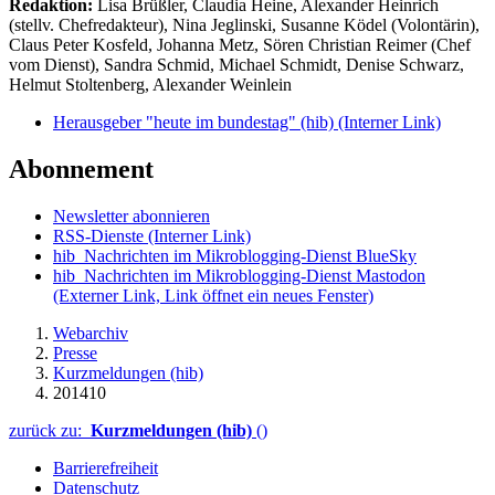
Redaktion:
Lisa Brüßler, Claudia Heine, Alexander Heinrich
(stellv. Chefredakteur), Nina Jeglinski,
Susanne Ködel (Volontärin),
Claus Peter Kosfeld, Johanna Metz, Sören Christian Reimer (Chef
vom Dienst), Sandra Schmid, Michael Schmidt, Denise Schwarz,
Helmut Stoltenberg, Alexander Weinlein
Herausgeber "heute im bundestag" (hib)
(Interner Link)
Abonnement
Newsletter abonnieren
RSS-Dienste
(Interner Link)
hib_Nachrichten im Mikroblogging-Dienst BlueSky
hib_Nachrichten im Mikroblogging-Dienst Mastodon
(Externer Link, Link öffnet ein neues Fenster)
Webarchiv
Presse
Kurzmeldungen (hib)
201410
zurück zu:
Kurzmeldungen (hib)
()
Barrierefreiheit
Datenschutz