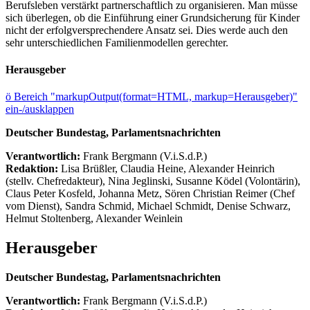
Berufsleben verstärkt partnerschaftlich zu organisieren. Man müsse
sich überlegen, ob die Einführung einer Grundsicherung für Kinder
nicht der erfolgversprechendere Ansatz sei. Dies werde auch den
sehr unterschiedlichen Familienmodellen gerechter.
Herausgeber
ö
Bereich "markupOutput(format=HTML, markup=Herausgeber)"
ein-/ausklappen
Deutscher Bundestag, Parlamentsnachrichten
Verantwortlich:
Frank Bergmann (V.i.S.d.P.)
Redaktion:
Lisa Brüßler, Claudia Heine, Alexander Heinrich
(stellv. Chefredakteur), Nina Jeglinski,
Susanne Ködel (Volontärin),
Claus Peter Kosfeld, Johanna Metz, Sören Christian Reimer (Chef
vom Dienst), Sandra Schmid, Michael Schmidt, Denise Schwarz,
Helmut Stoltenberg, Alexander Weinlein
Herausgeber
Deutscher Bundestag, Parlamentsnachrichten
Verantwortlich:
Frank Bergmann (V.i.S.d.P.)