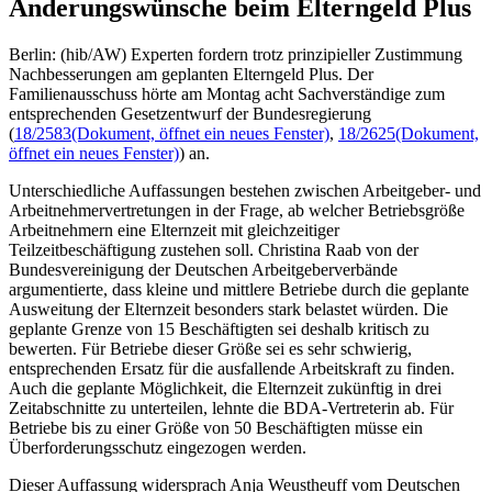
Änderungswünsche beim Elterngeld Plus
Berlin: (hib/AW) Experten fordern trotz prinzipieller Zustimmung
Nachbesserungen am geplanten Elterngeld Plus. Der
Familienausschuss hörte am Montag acht Sachverständige zum
entsprechenden Gesetzentwurf der Bundesregierung
(
18/2583
(Dokument, öffnet ein neues Fenster)
,
18/2625
(Dokument,
öffnet ein neues Fenster)
) an.
Unterschiedliche Auffassungen bestehen zwischen Arbeitgeber- und
Arbeitnehmervertretungen in der Frage, ab welcher Betriebsgröße
Arbeitnehmern eine Elternzeit mit gleichzeitiger
Teilzeitbeschäftigung zustehen soll. Christina Raab von der
Bundesvereinigung der Deutschen Arbeitgeberverbände
argumentierte, dass kleine und mittlere Betriebe durch die geplante
Ausweitung der Elternzeit besonders stark belastet würden. Die
geplante Grenze von 15 Beschäftigten sei deshalb kritisch zu
bewerten. Für Betriebe dieser Größe sei es sehr schwierig,
entsprechenden Ersatz für die ausfallende Arbeitskraft zu finden.
Auch die geplante Möglichkeit, die Elternzeit zukünftig in drei
Zeitabschnitte zu unterteilen, lehnte die BDA-Vertreterin ab. Für
Betriebe bis zu einer Größe von 50 Beschäftigten müsse ein
Überforderungsschutz eingezogen werden.
Dieser Auffassung widersprach Anja Weustheuff vom Deutschen