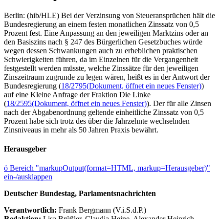
Berlin: (hib/HLE) Bei der Verzinsung von Steueransprüchen hält die
Bundesregierung an einem festen monatlichen Zinssatz von 0,5
Prozent fest. Eine Anpassung an den jeweiligen Marktzins oder an
den Basiszins nach § 247 des Bürgerlichen Gesetzbuches würde
wegen dessen Schwankungen auch zu erheblichen praktischen
Schwierigkeiten führen, da im Einzelnen für die Vergangenheit
festgestellt werden müsste, welche Zinssätze für den jeweiligen
Zinszeitraum zugrunde zu legen wären, heißt es in der Antwort der
Bundesregierung (
18/2795
(Dokument, öffnet ein neues Fenster)
)
auf eine Kleine Anfrage der Fraktion Die Linke
(
18/2595
(Dokument, öffnet ein neues Fenster)
). Der für alle Zinsen
nach der Abgabenordnung geltende einheitliche Zinssatz von 0,5
Prozent habe sich trotz des über die Jahrzehnte wechselnden
Zinsniveaus in mehr als 50 Jahren Praxis bewährt.
Herausgeber
ö
Bereich "markupOutput(format=HTML, markup=Herausgeber)"
ein-/ausklappen
Deutscher Bundestag, Parlamentsnachrichten
Verantwortlich:
Frank Bergmann (V.i.S.d.P.)
Redaktion:
Lisa Brüßler, Claudia Heine, Alexander Heinrich