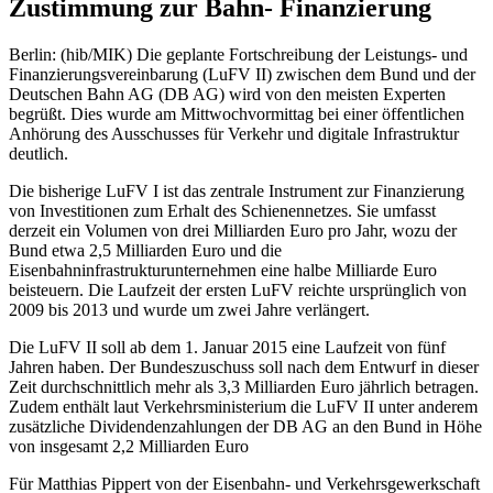
Zustimmung zur Bahn- Finanzierung
Berlin: (hib/MIK) Die geplante Fortschreibung der Leistungs- und
Finanzierungsvereinbarung (LuFV II) zwischen dem Bund und der
Deutschen Bahn AG (DB AG) wird von den meisten Experten
begrüßt. Dies wurde am Mittwochvormittag bei einer öffentlichen
Anhörung des Ausschusses für Verkehr und digitale Infrastruktur
deutlich.
Die bisherige LuFV I ist das zentrale Instrument zur Finanzierung
von Investitionen zum Erhalt des Schienennetzes. Sie umfasst
derzeit ein Volumen von drei Milliarden Euro pro Jahr, wozu der
Bund etwa 2,5 Milliarden Euro und die
Eisenbahninfrastrukturunternehmen eine halbe Milliarde Euro
beisteuern. Die Laufzeit der ersten LuFV reichte ursprünglich von
2009 bis 2013 und wurde um zwei Jahre verlängert.
Die LuFV II soll ab dem 1. Januar 2015 eine Laufzeit von fünf
Jahren haben. Der Bundeszuschuss soll nach dem Entwurf in dieser
Zeit durchschnittlich mehr als 3,3 Milliarden Euro jährlich betragen.
Zudem enthält laut Verkehrsministerium die LuFV II unter anderem
zusätzliche Dividendenzahlungen der DB AG an den Bund in Höhe
von insgesamt 2,2 Milliarden Euro
Für Matthias Pippert von der Eisenbahn- und Verkehrsgewerkschaft