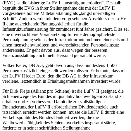
(EVG) ist die bisherige LuFV I „unstrittig unterdotiert“. Deshalb
begrüßt die EVG in ihrer Stellungnahme die mit der LuFV II
vorgesehene höhere Mittelausstattung als „längst überfälligen
Schritt“. Zudem werde mit dem vorgesehenen Abschluss der LuFV
II eine ausreichende Planungssicherheit für die
Infrastrukturfinanzierung für zumindest fünf Jahre gesichert. Dies sei
eine unverzichtbare Voraussetzung für eine demographiefeste
Personalplanung seitens der Infrastrukturunternehmen einerseits und
einen menschenwürdigen und wertschätzenden Personaleinsatz
andererseits. Er geht davon aus, dass wegen der besseren
Finanzausstattung auch mehr Personal gebraucht werde.
Volker Kefer, DB AG, geht davon aus, dass mindestens 1.500
Personen zusätzlich eingestellt werden müssen. Er betonte, dass mit
der LuFV II jeder Euro, den die DB AG in der Infrastruktur
verdiene, letztendlich in Erhaltungsmaßnahmen investiert würde.
Für Dirk Flege (Allianz pro Schiene) ist die LuFV II geeignet, die
Schienenwege des Bundes in qualitativ hochwertigem Zustand zu
erhalten und zu verbessern. Damit die zur vollständigen
Finanzierung der LuFV II erforderlichen Dividendenziele auch
tatsächlich erreicht werden können, müsse die LuFV II durch eine
Verkehrspolitik des Bundes flankiert werden, die die
Wettbewerbsfähigkeit des Schienenverkehrs insgesamt stärke,
forderte er in seiner schriftlichen Stellungnahme.