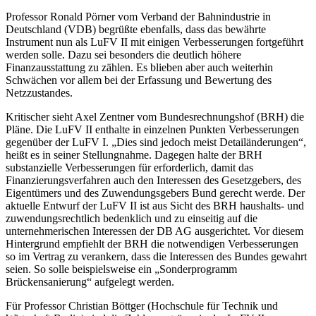
Professor Ronald Pörner vom Verband der Bahnindustrie in
Deutschland (VDB) begrüßte ebenfalls, dass das bewährte
Instrument nun als LuFV II mit einigen Verbesserungen fortgeführt
werden solle. Dazu sei besonders die deutlich höhere
Finanzausstattung zu zählen. Es blieben aber auch weiterhin
Schwächen vor allem bei der Erfassung und Bewertung des
Netzzustandes.
Kritischer sieht Axel Zentner vom Bundesrechnungshof (BRH) die
Pläne. Die LuFV II enthalte in einzelnen Punkten Verbesserungen
gegenüber der LuFV I. „Dies sind jedoch meist Detailänderungen“,
heißt es in seiner Stellungnahme. Dagegen halte der BRH
substanzielle Verbesserungen für erforderlich, damit das
Finanzierungsverfahren auch den Interessen des Gesetzgebers, des
Eigentümers und des Zuwendungsgebers Bund gerecht werde. Der
aktuelle Entwurf der LuFV II ist aus Sicht des BRH haushalts- und
zuwendungsrechtlich bedenklich und zu einseitig auf die
unternehmerischen Interessen der DB AG ausgerichtet. Vor diesem
Hintergrund empfiehlt der BRH die notwendigen Verbesserungen
so im Vertrag zu verankern, dass die Interessen des Bundes gewahrt
seien. So solle beispielsweise ein „Sonderprogramm
Brückensanierung“ aufgelegt werden.
Für Professor Christian Böttger (Hochschule für Technik und