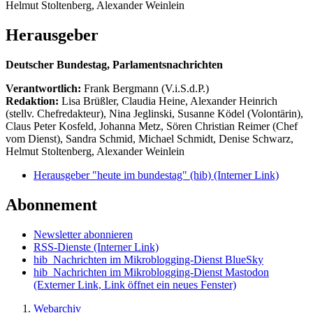
Helmut Stoltenberg, Alexander Weinlein
Herausgeber
Deutscher Bundestag, Parlamentsnachrichten
Verantwortlich:
Frank Bergmann (V.i.S.d.P.)
Redaktion:
Lisa Brüßler, Claudia Heine, Alexander Heinrich
(stellv. Chefredakteur), Nina Jeglinski,
Susanne Ködel (Volontärin),
Claus Peter Kosfeld, Johanna Metz, Sören Christian Reimer (Chef
vom Dienst), Sandra Schmid, Michael Schmidt, Denise Schwarz,
Helmut Stoltenberg, Alexander Weinlein
Herausgeber "heute im bundestag" (hib)
(Interner Link)
Abonnement
Newsletter abonnieren
RSS-Dienste
(Interner Link)
hib_Nachrichten im Mikroblogging-Dienst BlueSky
hib_Nachrichten im Mikroblogging-Dienst Mastodon
(Externer Link, Link öffnet ein neues Fenster)
Webarchiv