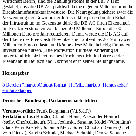
Wirtschaft Berlin) sind die Zahlungsströme in der LuFV II so
gestaltet, dass die DB AG praktisch keine eigenen Mittel mehr in die
Eisenbahninfrastruktur investiere. Die Neuregelung sichere zwar die
Verwendung der Gewinne der Infrastruktursparten für den Erhalt
der Infrastruktur, im Gegenzug dürfe die DB AG ihren Eigenanteil
für Ersatzinvestitionen von bisher 500 Millionen Euro auf 100
Millionen Euro pro Jahr reduzieren. Damit werde die DB AG auf
der Ebene des Free Cash Flow über die Laufzeit bis 2019 um zwei
Milliarden Euro entlastet und könne diese Mittel beliebig für andere
Investitionen nutzen. „Die Motivation für diese Änderung ist
unverständlich, sie liegt meines Erachtens nicht im Interesse der
Eisenbahn in Deutschland“, schreibt er in seiner Stellungnahme.
Herausgeber
ö
Bereich "markupOutput(format=HTML, markup=Herausgeber)"
ein-/ausklappen
Deutscher Bundestag, Parlamentsnachrichten
Verantwortlich:
Frank Bergmann (V.i.S.d.P.)
Redaktion:
Lisa Brüßler, Claudia Heine, Alexander Heinrich
(stellv. Chefredakteur), Nina Jeglinski,
Susanne Ködel (Volontärin),
Claus Peter Kosfeld, Johanna Metz, Sören Christian Reimer (Chef
vom Dienst), Sandra Schmid, Michael Schmidt, Denise Schwarz,