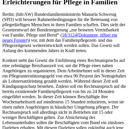
Erleichterungen für Pflege in Familien
Berlin: (hib/AW) Bundesfamilienministerin Manuela Schwesig
(SPD) will bessere Rahmenbedingungen für die Betreuung von
pflegedürftigen Menschen in ihren Familien schaffen. Dies sieht der
Gesetzentwurf der Bundesregierung „zur besseren Vereinbarkeit
von Familie, Pflege und Beruf“ (
18/3124
(Dokument, öffnet ein
neues Fenster)
) vor, mit dem das Familienpflegezeit- und das
Pflegezeitgesetz weiterentwickelt werden sollen. Das Gesetz soll
Anfang des kommenden Jahres in Kraft treten.
Konkret sieht das Gesetz die Einführung eines Rechtsanspruchs auf
eine zehntägige Berufsauszeit vor, um die Pflege eines nahen
Angehörigen zu organisieren. Dem Arbeitnehmer soll in dieser Zeit
ein Pflegeunterstützungsgeld von etwa 90 Prozent des Nettogehaltes
als Lohnersatzleistung gezahlt werden. Während dieser Zeit soll
Kündigungsschutz bestehen. Zudem soll ein Rechtsanspruch auf die
bereits existierende Familienpflegezeit von bis zu 24 Monaten
eingeführt werden. In dieser Zeit können Beschäftigte ihre
Wochenarbeitszeit auf mindestens 15 Stunden reduzieren, wenn sie
einen nahen Angehörigen in häuslicher Umgebung pflegen. Der
Rechtsanspruch soll allerdings nicht in Betrieben mit 15 oder
weniger Beschäftigten gelten. Zur Absicherung des
Lebensunterhaltes sollen die Beschäftigten vom Bund ein zinsloses
Darlehen erhalten. Mit diesem Darlehen sollen zukünftig auch jene