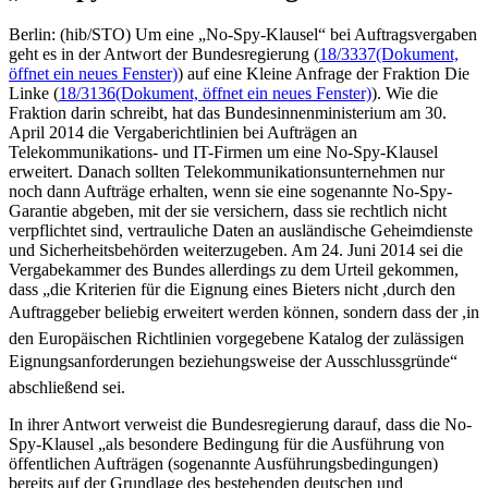
Berlin: (hib/STO) Um eine „No-Spy-Klausel“ bei Auftragsvergaben
geht es in der Antwort der Bundesregierung (
18/3337
(Dokument,
öffnet ein neues Fenster)
) auf eine Kleine Anfrage der Fraktion Die
Linke (
18/3136
(Dokument, öffnet ein neues Fenster)
). Wie die
Fraktion darin schreibt, hat das Bundesinnenministerium am 30.
April 2014 die Vergaberichtlinien bei Aufträgen an
Telekommunikations- und IT-Firmen um eine No-Spy-Klausel
erweitert. Danach sollten Telekommunikationsunternehmen nur
noch dann Aufträge erhalten, wenn sie eine sogenannte No-Spy-
Garantie abgeben, mit der sie versichern, dass sie rechtlich nicht
verpflichtet sind, vertrauliche Daten an ausländische Geheimdienste
und Sicherheitsbehörden weiterzugeben. Am 24. Juni 2014 sei die
Vergabekammer des Bundes allerdings zu dem Urteil gekommen,
dass „die Kriterien für die Eignung eines Bieters nicht ,durch den
Auftraggeber beliebig erweitert werden können, sondern dass der ,in
den Europäischen Richtlinien vorgegebene Katalog der zulässigen
Eignungsanforderungen beziehungsweise der Ausschlussgründe“
abschließend sei.
In ihrer Antwort verweist die Bundesregierung darauf, dass die No-
Spy-Klausel „als besondere Bedingung für die Ausführung von
öffentlichen Aufträgen (sogenannte Ausführungsbedingungen)
bereits auf der Grundlage des bestehenden deutschen und