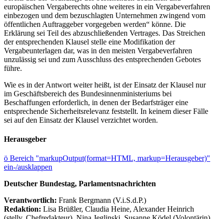
europäischen Vergaberechts ohne weiteres in ein Vergabeverfahren
einbezogen und dem bezuschlagten Unternehmen zwingend vom
öffentlichen Auftraggeber vorgegeben werden“ könne. Die
Erklärung sei Teil des abzuschließenden Vertrages. Das Streichen
der entsprechenden Klausel stelle eine Modifikation der
Vergabeunterlagen dar, was in den meisten Vergabeverfahren
unzulässig sei und zum Ausschluss des entsprechenden Gebotes
führe.
Wie es in der Antwort weiter heißt, ist der Einsatz der Klausel nur
im Geschäftsbereich des Bundesinnenministeriums bei
Beschaffungen erforderlich, in denen der Bedarfsträger eine
entsprechende Sicherheitsrelevanz feststellt. In keinem dieser Fälle
sei auf den Einsatz der Klausel verzichtet worden.
Herausgeber
ö
Bereich "markupOutput(format=HTML, markup=Herausgeber)"
ein-/ausklappen
Deutscher Bundestag, Parlamentsnachrichten
Verantwortlich:
Frank Bergmann (V.i.S.d.P.)
Redaktion:
Lisa Brüßler, Claudia Heine, Alexander Heinrich
(stellv. Chefredakteur), Nina Jeglinski,
Susanne Ködel (Volontärin),